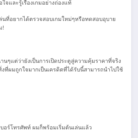
จและรู้เรื่องเกมอย่างถ่องแท้
ู้เล่นที่อยากได้ตรวจสอบเกมใหม่ๆหรือทดสอบอุบาย
ม!
แต่ว่ายังเป็นการเปิดประตูสู่ความคุ้มราคาที่จริง
่งที่ผมถูกใจมากเป็นเครดิตที่ได้รับนี้สามารถนำไปใช้
อร์โทรศัพท์ ผมก็พร้อมเริ่มต้นเล่นแล้ว