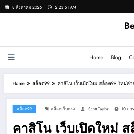
Skip
8 สิงหาคม 2026
2:23:52 AM
to
content
Be
Home
Blog
Co
Home
สล็อต99
คาสิโน เว็บเปิดใหม่ สล็อต99 ใหม่ล่
สล็อต99
สล็อตเว็บตรง
Scott Taylor
10 มก
คาสิโน เว็บเปิดใหม่ 