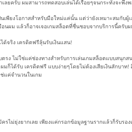
าเลยครับ ผมสามารถทดสอบเล่นได้เรื่อยๆจนกระทั่งจะพึงพอใ
็นเพียงโอกาสสำหรับมือใหม่แค่นั้น แต่ว่ายังเหมาะสมกับผ
ือนผม แล้วก็อาจเจอเกมสล็อตที่ชื่นชอบจากบริการนี้ครับผ
ด้จริง เครดิตฟรีลุ้นรับเงินแสน!
ตรง ไม่ใช่แค่ช่องทางสำหรับการเล่นเกมสล็อตแบบสนุกสนานๆ
ผมก็ได้รับ เครดิตฟรี แบบง่ายๆโดยไม่ต้องเสียเงินสักบาท! สิ
ม่ใช่แค่จำนวนในเกม
ัครไม่ยุ่งยากเลย เพียงแค่กรอกข้อมูลฐานรากแล้วก็รับรองเบ