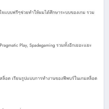
ที่สนใจแบบฟรีๆช่วยทำให้ผมได้ศึกษาระบบของเกม รวม
agmatic Play, Spadegaming รวมทั้งอีกเยอะแยะ
นสล็อต เรียนรูปแบบการทำงานของฟีพบร์ในเกมสล็อต