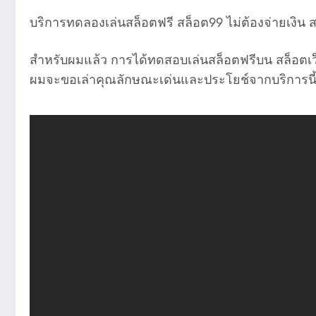
บริการทดลองเล่นสล็อตฟรี สล็อต99 ไม่ต้องจ่ายเงิน 
สำหรับผมแล้ว การได้ทดสอบเล่นสล็อตฟรีบน สล็อตเว็บตร
ผมจะขอเล่าคุณลักษณะเด่นและประโยช์จากบริการนี้