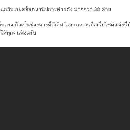
สนุกกับเกมสล็อตนานัปการค่ายดัง มากกว่า 30 ค่าย
ง ถือเป็นช่องทางที่ดีเลิศ โดยเฉพาะเมื่อเว็บไซต์แห่งนี้มี
ให้ทุกคนฟังครับ