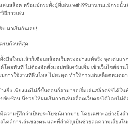
้นเล่นสล็อต หรือแม้กระทั้งผู้ที่เล่นsretthi99มานานแม้กระน
วิธีการเล่น
ับ มาเริ่มกันเลย!
ครบถ้วนที่สุด
ทั้งมือใหม่แล้วก็เซียนสล็อตเว็บตรงอย่างแท้จริง จุดเด่นแ
โดยทันที ไม่ต้องจัดตั้งแอปพลิเคชันเพิ่ม เข้าเว็บไซต์ผ่าน
ะบบการใช้งานที่ลื่นไหล ไม่สะดุด ทำให้การเล่นสล็อตหมดอ
ยิ่ง เพียงแต่ไม่กี่ขั้นตอนก็สามารถเริ่มเล่นสล็อต99ได้ในทั
ไขซับซ้อน นี่ช่วยให้ผมเริ่มการเล่นสล็อตเว็บตรงได้โดยไม่
มมีความรู้สึกว่าเป็นประโยชน์มากมาย โดยเฉพาะอย่างยิ่ง
ับสไตล์การเล่นของตน และที่สำคัญเป็นช่วยลดความเสี่ยงใน