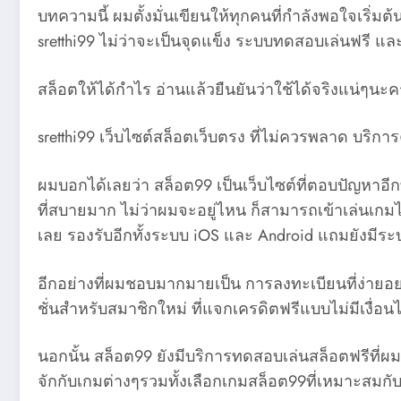
บทความนี้ ผมตั้งมั่นเขียนให้ทุกคนที่กำลังพอใจเริ่มต
sretthi99 ไม่ว่าจะเป็นจุดแข็ง ระบบทดสอบเล่นฟรี และ
สล็อตให้ได้กำไร อ่านแล้วยืนยันว่าใช้ได้จริงแน่ๆนะคร
sretthi99 เว็บไซต์สล็อตเว็บตรง ที่ไม่ควรพลาด บริการ
ผมบอกได้เลยว่า สล็อต99 เป็นเว็บไซต์ที่ตอบปัญหาอีก
ที่สบายมาก ไม่ว่าผมจะอยู่ไหน ก็สามารถเข้าเล่นเกมได้
เลย รองรับอีกทั้งระบบ iOS และ Android แถมยังมีร
อีกอย่างที่ผมชอบมากมายเป็น การลงทะเบียนที่ง่ายอย่าง
ชั่นสำหรับสมาชิกใหม่ ที่แจกเครดิตฟรีแบบไม่มีเงื่อน
นอกนั้น สล็อต99 ยังมีบริการทดสอบเล่นสล็อตฟรีที่ผ
จักกับเกมต่างๆรวมทั้งเลือกเกมสล็อต99ที่เหมาะสมก