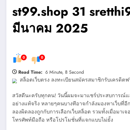
st99.shop 31 sretthi
มีนาคม 2025
0
0
Read Time:
6 Minute, 8 Second
สล็อตเว็บตรง ลงทะเบียนสมัครสมาชิกรับเครดิตฟรี
สวัสดีนะครับทุกคน! วันนี้ผมจะมาแชร์ประสบการณ์และข้
อย่างแท้จริง หลายๆคนบางทีอาจกำลังมองหาเว็บที่อีกทั
ลองผิดลองถูกกับการเลือกเว็บสล็อต รวมทั้งเมื่อมาเจอ
โทรศัพท์มือถือ หรือโปรโมชั่นที่แจกแบบไม่ยั้ง