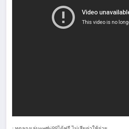
• ทดลองเล่นsretthi99ได้ฟรี ไม่เสียค่าใช้จ่าย