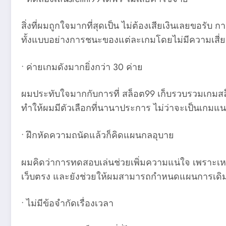
สิ่งที่ผมถูกใจมากที่สุดเป็น ไม่ต้องเสียเงินเลยขอ
ทั้งแบบอย่างการชนะของแต่ละเกมโดยไม่มีความเสี่ย
• ค่ายเกมดังมากยิ่งกว่า 30 ค่าย
ผมประทับใจมากกับการที่ สล็อต99 เก็บรวบรวมเกมสล
ทำให้ผมมีตัวเลือกที่นานาประการ ไม่ว่าจะเป็นเกมแนว
• ฝึกหัดความถนัดแล้วก็คิดแผนกลอุบาย
ผมคิดว่าการทดสอบเล่นช่วยเพิ่มความแน่ใจ เพราะเ
เว็บตรง และยังช่วยให้ผมสามารถกำหนดแผนการเดิมพัน
• ไม่มีข้อจำกัดเรื่องเวลา