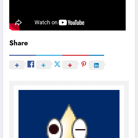
Share