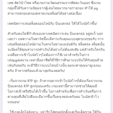
เทพ สัตว์นำโชค หรือเกมรวมวัฒนธรรมจากทิศตะวันออก ซึ่งเกม
กลุ่มนี้ได้รับความนิยมจากผู้เล่นไทยมากมายก่ายกอง ทำให้ pg
สามารถครอบครองตลาดเกมสล็อตได้อย่างต่อเนื่อง
เทคนิคการเล่นสล็อตออนไลน์กับ ปั่นแตก66 ให้ได้โบนัสไวขึ้น!
สำหรับคนใดที่กำลังมองหาเทคนิคการเล่น ปั่นแตก66 อยู่ล่ะก็ บอก
เลยว่า บทความในพาร์ทนี้จะมีสาระกับคุณแบบสุดๆแน่ๆขอรับ การ
เล่นสล็อตออนไลน์ผ่านเว็บตรงไม่ผ่านเอเย่นต์กับ สล็อต66 สล็อตนั้น
จะมีผลให้คุณสามารถทำเงินได้อย่างไม่ต้องสงสัย แต่สำหรับใครกัน
แน่ที่อยากเข้าโบนัสไวๆไม่ต้องการใช้เวลาสำหรับในการ
เล่นpgslotนาน เหล่ามืออาชีพก็มีวิธีการดีๆมาแบ่งปันให้กับคุณด้วย
เช่นกันขอรับ จะมีวิธีการแบบไหนบ้างนั้น ผมจะพาคุณมาดูเองนะ
ครับ ถ้าหากพร้อมแล้วมาลุยกันเลยครับ!
• เริ่มจากเกม RTP สูง: ถ้าหากอยากเข้าโบนัสไวๆก็ต้องเริ่มจากเกม
ปั่นแตก66 RTP สูงก่อนนะครับ เกมเหล่านี้สามารถช่วยให้คุณมี
โอกาสเข้าฟรีสปินได้เร็วขึ้น โอกาสสำหรับเพื่อการทำเงินหรือการ
ตามทุนที่เสียไปคืนจะมีมากขึ้นเรื่อยๆเลยล่ะครับผม โบนัสเข้าไว
แน่นอน!
• ใช้เบทเล็กไล่จังหวะ: อย่ารีบใส่ทุนหนักตั้งแต่เริ่มเด็ดขาด ให้ปั่น