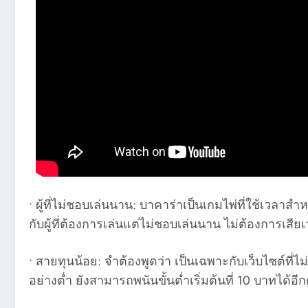
• ผู้ที่ไม่ชอบเล่นนาน: บาคาร่าเป็นเกมไพ่ที่ใช้เวลา
กับผู้ที่ต้องการเล่นแต่ไม่ชอบเล่นนาน ไม่ต้องการเ
• สายทุนน้อย: จำต้องพูดว่า เป็นเฉพาะกับเว็บไซต์ที่
อย่างต่ำ ยังสามารถพนันขั้นต่ำเริ่มต้นที่ 10 บาทได้อี