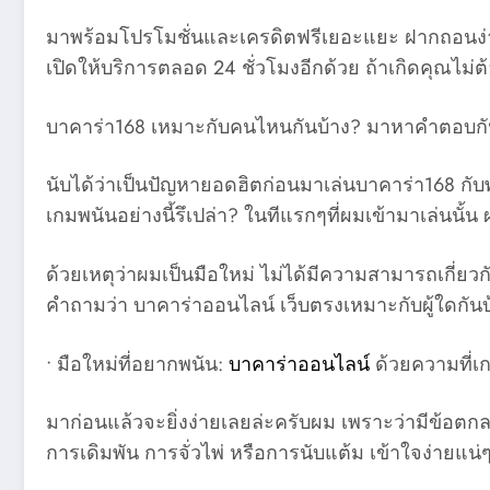
มาพร้อมโปรโมชั่นและเครดิตฟรีเยอะแยะ ฝากถอนง่าย
เปิดให้บริการตลอด 24 ชั่วโมงอีกด้วย ถ้าเกิดคุณไม่
บาคาร่า168 เหมาะกับคนไหนกันบ้าง? มาหาคำตอบกั
นับได้ว่าเป็นปัญหายอดฮิตก่อนมาเล่นบาคาร่า168 ก
เกมพนันอย่างนี้รึเปล่า? ในทีแรกๆที่ผมเข้ามาเล่นนั้น
ด้วยเหตุว่าผมเป็นมือใหม่ ไม่ได้มีความสามารถเกี่ย
คำถามว่า บาคาร่าออนไลน์ เว็บตรงเหมาะกับผู้ใดกัน
• มือใหม่ที่อยากพนัน:
บาคาร่าออนไลน์
ด้วยความที่เก
มาก่อนแล้วจะยิ่งง่ายเลยล่ะครับผม เพราะว่ามีข้อตก
การเดิมพัน การจั่วไพ่ หรือการนับแต้ม เข้าใจง่ายแน่