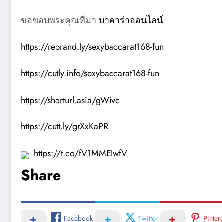
ขอขอบพระคุณที่มา
บาคาร่าออนไลน์
https://rebrand.ly/sexybaccarat168-fun
https://cutly.info/sexybaccarat168-fun
https://shorturl.asia/gWivc
https://cutt.ly/grXxKaPR
https://t.co/fV1MMEIwfV
Share
Facebook
Twitter
Pinter