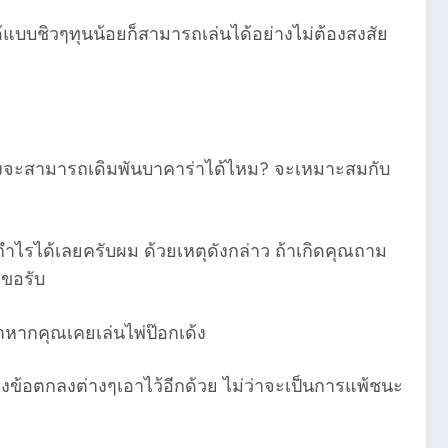
บบชิวๆทุนน้อยก็สามารถเล่นได้อย่างไม่ต้องสงสัย
นเองจะสามารถเดิมพันบาคาร่าได้ไหม? จะเหมาะสมกับ
กำไรได้เลยครับผม ด้วยเหตุดังกล่าว ถ้าเกิดคุณถาม
้ขอรับ
้าหากคุณเคยเล่นไพ่ป๊อกเด้ง
จงข้อตกลงต่างๆเอาไว้อีกด้วย ไม่ว่าจะเป็นการแพ้ชนะ