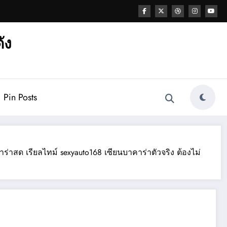
ัง
Pin Posts
ร่าสด เรียลไทม์ sexyauto168 เซียนบาคาร่าตัวจริง ต้องไม่