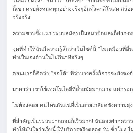
วันนี้เลยต้องการมา เล่าประสบการณ์ตรง ที่ได้สัมผัสกับ
นี้เขา ครบทั้งหมดทุกอย่างจริงๆอีกทั้งคาสิโนสด สล
จริงจริง
ความซาบซึ้งแรก ระบบสมัครเป็นสมาชิกและก็ฝาก-ถอนท
จุดที่ทำให้ฉันมีความรู้สึกว่าเว็บไซต์นี้ “ไม่เหมือน
ทำเป็นเองด้านในไม่กี่นาทีจริงๆ
ตอนแรกก็คิดว่า “ออโต้” ที่ว่าบางครั้งก็อาจจะยังจ
บาคาร่า เขาใช้เทคโนโลยีที่ล้ำสมัยมากมาย แค่กรอกข
ไม่ต้องคอย คนไหนกันแน่ที่เป็นสายเกลียดชังความยุ
ที่สำคัญเป็นระบบฝากถอนก็เร็วมาก! ฉันลองฝากคราวแร
ทำให้มั่นใจว่าเว็บนี้ ให้บริการจริงตลอด 24 ชั่วโมง 