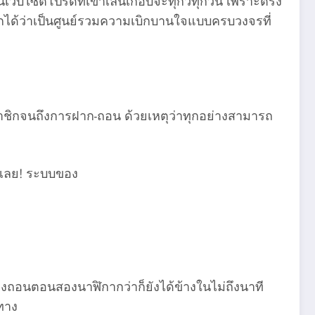
นเว็บไซต์โปรดที่เข้าเล่นเกือบจะทุกวี่ทุกวัน เพราะตรง
ยกได้ว่าเป็นศูนย์รวมความเบิกบานใจแบบครบวงจรที่
ัครสมาชิกจนถึงการฝาก-ถอน ด้วยเหตุว่าทุกอย่างสามารถ
ม่เลย! ระบบของ
องถอนตอนสองนาฬิกากว่าก็ยังได้ข้างในไม่ถึงนาที
งทาง