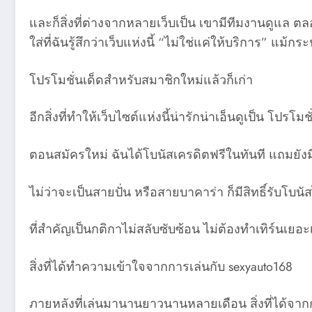
และก็สิ่งที่ต่างจากหลายเว็บเป็น เขามีทีมงานดูแล ต
ใส่ที่ฉันรู้สึกว่าเว็บแห่งนี้ “ไม่ใช่แค่ให้บริการ” แม้ก
โปรโมชั่นเด็ดสำหรับสมาชิกใหม่แล้วก็เก่า
อีกสิ่งที่ทำให้เว็บไซต์แห่งนี้น่ารักน่าเอ็นดูเป็น โปร
ตอนสมัครใหม่ ฉันได้โบนัสเครดิตฟรีในทันที แถมยั
ไม่ว่าจะเป็นสายปั่น หรือสายบาคาร่า ก็มีสิทธิ์รับโบนั
ที่สำคัญเป็นกติกาไม่สลับซับซ้อน ไม่ต้องทำเทิร์นเย
สิ่งที่ได้ทำความเข้าใจจากการเล่นกับ sexyauto168
ภายหลังที่เล่นมานานยาวนานหลายเดือน สิ่งที่ได้จากก