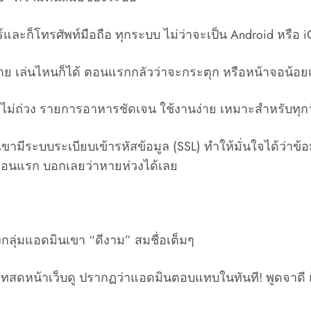
ร์และก็โทรศัพท์มือถือ ทุกระบบ ไม่ว่าจะเป็น Android หรือ 
าย เล่นไหนก็ได้ ตอนแรกกลัวว่าจะกระตุก หรือหน้าจอน้อยเ
ไม่ถ่วง รายการอาหารชัดเจน ใช้งานง่าย เหมาะสำหรับทุกว
ขามีระบบระเบียบเข้ารหัสข้อมูล (SSL) ทำให้มั่นใจได้ว่า
ในตอนแรก บอกเลยว่าหายห่วงได้เลย
องกลุ่มแอดมินเขา “ดีงาม” สมชื่อเต็มๆ
ชทสดหน้าเว็บดู ปรากฏว่าแอดมินตอบแทบในทันที! พูดจาดี 