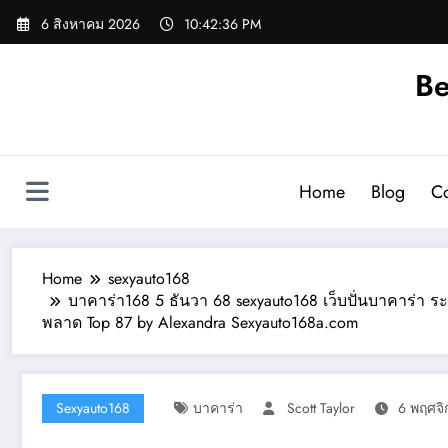
Skip
6 สิงหาคม 2026
10:42:37 PM
to
content
Be
Home
Blog
Co
Home
sexyauto168
บาคาร่า168 5 ธันวา 68 sexyauto168 เว็บปั่นบาคาร่า ระ
พลาด Top 87 by Alexandra Sexyauto168a.com
Sexyauto168
บาคาร่า
Scott Taylor
6 พฤศจ