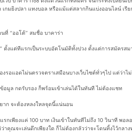
เว็บ บาคาร่า168 ตั้งแต่วันแรกที่สมัคร จนกระทั่งเปลี่ยนเป็
็อต เกมยิงปลา แทงบอล หรือแม้แต่สลากกินแบ่งออนไลน์ เรี
ี่ “ออโต้” สมชื่อ บาคาร่า
ที่อื่น” ตั้งแต่ทีแรกเป็นระบบอัตโนมัติทั้งปวง ตั้งแต่การสม
ะต้องรอแอดไม่นตรวจตราเสมือนบางเว็บไซต์ทั่วๆไป แต่ว่าไ
้อมูล กดรับรอง ก็พร้อมเข้าเล่นได้ในทันที ไม่ต้องแชท
่งยาก จะต้องหลงใหลจุดนี้แน่นอน
กเพียงแค่ 100 บาท เงินเข้าในทันทีไม่ถึง 10 วินาที พอล
ไม่ว่าคุณจะเล่นดึกเพียงใด ก็ไม่ต้องกลัวว่าจะโดนทิ้งไว้กลา