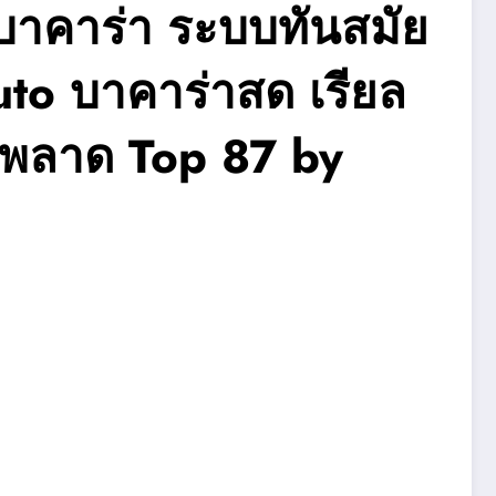
นบาคาร่า ระบบทันสมัย
uto บาคาร่าสด เรียล
ม่พลาด Top 87 by