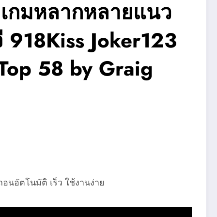
่าย เกมหลากหลายแนว
จี 918Kiss Joker123
ุด Top 58 by Graig
อนอัตโนมัติ เร็ว ใช้งานง่าย