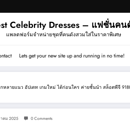
st Celebrity Dresses – แฟชั่นคนด
แพลตฟอร์มจำหน่ายชุดที่คนดังสวมใส่ในราคาพิเศษ
ntact
Lets get your new site up and running in no time!
ากหลายแนว อัปเดท เกมใหม่ ได้ก่อนใคร ค่ายชั้นนำ สล็อตพีจี 918Ki
วาคม 2025
0 Comments