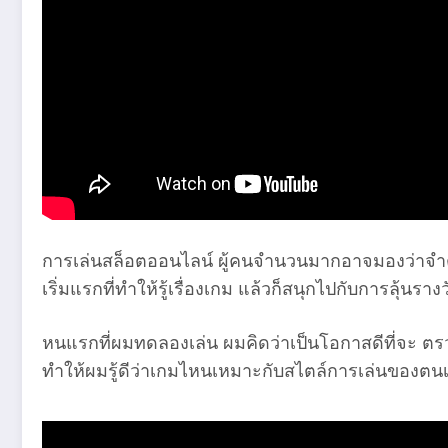
การเล่นสล็อตออนไลน์ ผู้คนจำนวนมากอาจมองว่าจำต้
เริ่มแรกที่ทำให้รู้เรื่องเกม แล้วก็สนุกไปกับการลุ้นราง
หนแรกที่ผมทดลองเล่น ผมคิดว่าเป็นโอกาสดีที่จะ ตร
ทำให้ผมรู้ดีว่าเกมไหนเหมาะกับสไตล์การเล่นของตน