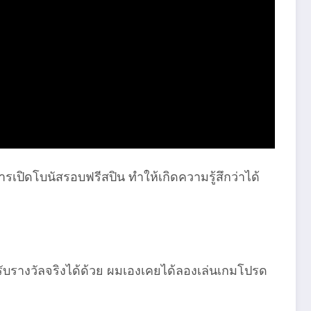
ารเปิดโบนัสรอบฟรีสปิน ทำให้เกิดความรู้สึกว่าได้
นรับรางวัลจริงได้ด้วย ผมเองเคยได้ลองเล่นเกมโปรด