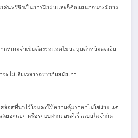
การเล่นฟรีจึงเป็นการฝึกฝนและก็คิดแผนก่อนจะมีการ
ากที่เคยจำเป็นต้องรอแอดไม่นอนุมัตำหนิยอดเงิน
่าจะไม่เสียเวลารอราวกับสมัยเก่า
์สล็อตที่น่าไว้ใจและให้ความคุ้มราคาไม่ใช่ง่าย แต่
นัสเยอะแยะ หรือระบบฝากถอนที่เร็วแบบไม่จำกัด