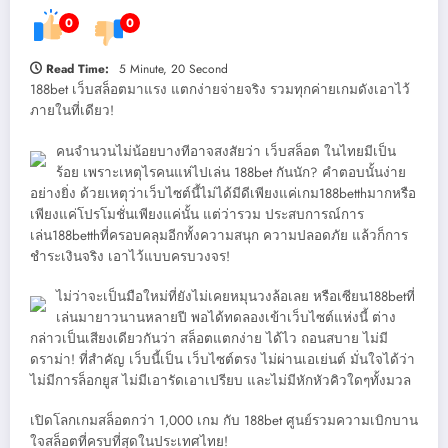
0
0
Read Time:
5 Minute, 20 Second
188bet เว็บสล็อตมาแรง แตกง่ายจ่ายจริง รวมทุกค่ายเกมดังเอาไว้
ภายในที่เดียว!
คนจำนวนไม่น้อยบางทีอาจสงสัยว่า เว็บสล็อต ในไทยมีเป็น
ร้อย เพราะเหตุไรคนแห่ไปเล่น 188bet กันนัก? คำตอบนั้นง่าย
อย่างยิ่ง ด้วยเหตุว่าเว็บไซต์นี้ไม่ได้มีดีเพียงแค่เกม188betthมากหรือ
เพียงแค่โปรโมชั่นเพียงแค่นั้น แต่ว่ารวม ประสบการณ์การ
เล่น188betthที่ครอบคลุมอีกทั้งความสนุก ความปลอดภัย แล้วก็การ
ชำระเงินจริง เอาไว้แบบครบวงจร!
ไม่ว่าจะเป็นมือใหม่ที่ยังไม่เคยหมุนวงล้อเลย หรือเซียน188betที่
เล่นมายาวนานหลายปี พอได้ทดลองเข้าเว็บไซต์แห่งนี้ ต่าง
กล่าวเป็นเสียงเดียวกันว่า สล็อตแตกง่าย ได้ไว ถอนสบาย ไม่มี
ดราม่า! ที่สำคัญ เว็บนี้เป็น เว็บไซต์ตรง ไม่ผ่านเอเย่นต์ มั่นใจได้ว่า
ไม่มีการล็อกยูส ไม่มีเอารัดเอาเปรียบ และไม่มีหักหัวคิวใดๆทั้งมวล
เปิดโลกเกมสล็อตกว่า 1,000 เกม กับ 188bet ศูนย์รวมความเบิกบาน
ใจสล็อตที่ครบที่สุดในประเทศไทย!