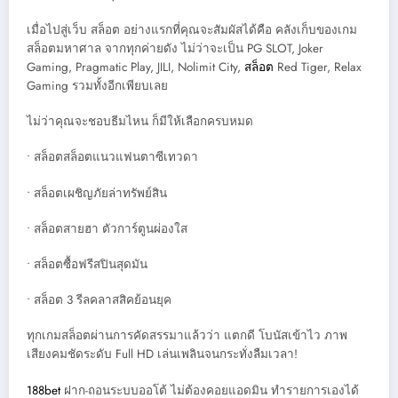
เมื่อไปสู่เว็บ สล็อต อย่างแรกที่คุณจะสัมผัสได้คือ คลังเก็บของเกม
สล็อตมหาศาล จากทุกค่ายดัง ไม่ว่าจะเป็น PG SLOT, Joker
Gaming, Pragmatic Play, JILI, Nolimit City,
สล็อต
Red Tiger, Relax
Gaming รวมทั้งอีกเพียบเลย
ไม่ว่าคุณจะชอบธีมไหน ก็มีให้เลือกครบหมด
• สล็อตสล็อตแนวแฟนตาซีเทวดา
• สล็อตเผชิญภัยล่าทรัพย์สิน
• สล็อตสายฮา ตัวการ์ตูนผ่องใส
• สล็อตซื้อฟรีสปินสุดมัน
• สล็อต 3 รีลคลาสสิคย้อนยุค
ทุกเกมสล็อตผ่านการคัดสรรมาแล้วว่า แตกดี โบนัสเข้าไว ภาพ
เสียงคมชัดระดับ Full HD เล่นเพลินจนกระทั่งลืมเวลา!
188bet
ฝาก-ถอนระบบออโต้ ไม่ต้องคอยแอดมิน ทำรายการเองได้