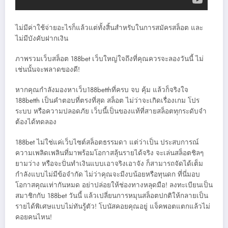
ไม่มีค่าใช้จ่ายอะไรก็แล้วแต่ทั้งสิ้นสำหรับในการสมัครสล็อต และ
ไม่มีบังคับฝากเงิน
ภาพรวมเว็บสล็อต 188bet เว็บใหญ่ใจถึงที่คุณควรจะลองวันนี้ ไม่
เช่นนั้นจะพลาดของดี!
หากคุณกำลังมองหาเว็บ188betthที่ครบ จบ คุ้ม แล้วก็จริงใจ
188betth เป็นคำตอบที่ตรงที่สุด สล็อต ไม่ว่าจะเกิดเรื่องเกม โปร
ระบบ หรือความปลอดภัย เว็บนี้เป็นของแท้ที่สายสล็อตทุกระดับจำ
ต้องได้ทดลอง
188bet ไม่ใช่แค่เว็บไซต์สล็อตธรรมดา แต่ว่าเป็น ประสบการณ์
ความเพลิดเพลินที่มาพร้อมโอกาสลุ้นรายได้จริง จะเล่นสล็อตชิลๆ
ยามว่าง หรือจะปั่นทำเงินแบบเอาจริงเอาจัง ก็สามารถจัดได้เต็ม
กำลังแบบไม่มีข้อจำกัด ไม่ว่าคุณจะมีงบน้อยหรือทุนดก ที่นี่มอบ
โอกาสคุณเท่ากันหมด อย่าปล่อยให้ช่องทางหลุดมือ! ลงทะเบียนเป็น
สมาชิกกับ 188bet วันนี้ แล้วเปลี่ยนการหมุนสล็อตปกติให้กลายเป็น
รายได้พิเศษแบบไม่ทันรู้ตัว! โบนัสคอยคุณอยู่ แจ็คพอตแตกแล้วไม่
คอยคนไหน!