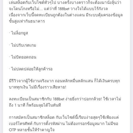
เล่นสล็อตกับเว็บไซต์ทั่วๆไป บางครั้งบางคราวก็จะต้องมานั่งลุ้นว่า
จะโดนโกงหรือไม่… แต่ว่าที่ 188bet วางใจได้แบบไร้กังวล
เนื่องจากเว็บนี้จดทะเบียนถูกต้องในต่างแดน มีระบบคุ้มครองข้อมูล
ขั้นสูงเท่ากันธนาคาร
• ไม่ล็อกยูส
• ไม่ปรับเรตเกม
• ไม่บิดยอดถอน
• ไม่ปลดปล่อยให้ลูกค้ารอ
มีรีวิวจากผู้ใช้งานจริงมาก ถอนหลักหมื่นหลักแสน ก็ได้เงินครบทุก
บาททุกเงิน ไม่มีเรื่องราวเสียหาย!
ลงทะเบียนเป็นสมาชิกกับ 188bet ง่ายยิ่งกว่าปอกกล้วย! ใช้เวลาไม่
ถึง 1 นาที ก็พร้อมลุยได้ในทันที
การสมัครเป็นสมาชิกสล็อต กับเว็บไซต์นี้เรียบง่ายสุดๆใช้เพียงแค่
เบอร์โทรศัพท์ กับการตั้งรหัสผ่าน ไม่ต้องกรอกข้อมูลมาก ไม่มีขอ
OTP หลายชั้นให้รำคาญใจ