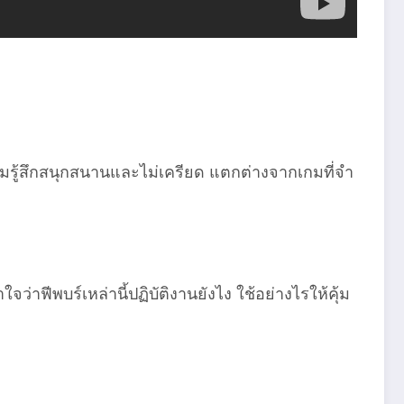
มรู้สึกสนุกสนานและไม่เครียด แตกต่างจากเกมที่จำ
่าฟีพบร์เหล่านี้ปฏิบัติงานยังไง ใช้อย่างไรให้คุ้ม