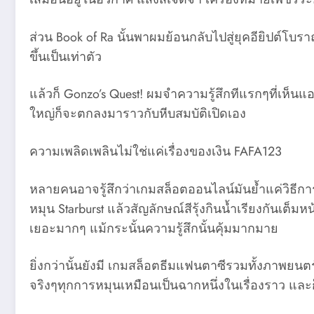
ส่วน Book of Ra นั้นพาผมย้อนกลับไปสู่ยุคอียิปต์โบราณ
ขึ้นเป็นเท่าตัว
แล้วก็ Gonzo’s Quest! ผมจำความรู้สึกทีแรกๆที่เห็น
ใหญ่ก็จะตกลงมาราวกับหีบสมบัติเปิดเอง
ความเพลิดเพลินไม่ใช่แค่เรื่องของเงิน FAFA123
หลายคนอาจรู้สึกว่าเกมสล็อตออนไลน์มันย้ำแค่วิธีการท
หมุน Starburst แล้วสัญลักษณ์สีรุ้งกินน้ำเรียงกันเต
เยอะมากๆ แม้กระนั้นความรู้สึกนั้นคุ้มมากมาย
ยิ่งกว่านั้นยังมี เกมสล็อตธีมแฟนตาซีรวมทั้งภาพยนตร์
จริงๆทุกการหมุนเหมือนเป็นฉากหนึ่งในเรื่องราว และก