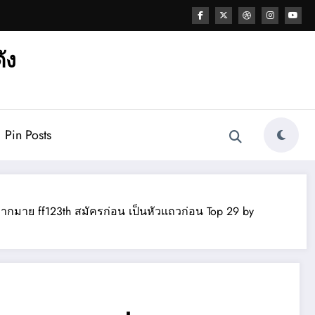
ัง
Pin Posts
มากมาย ff123th สมัครก่อน เป็นหัวแถวก่อน Top 29 by