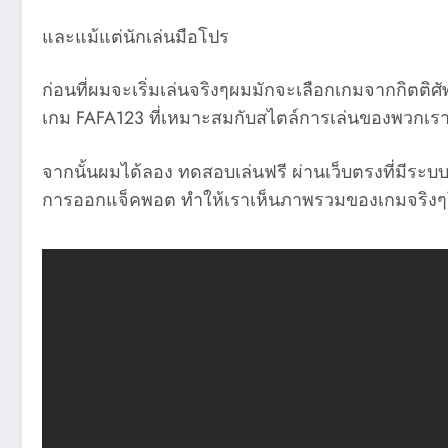
และแม้แต่นักเล่นมือโปร
ก่อนที่ผมจะเริ่มเล่นจริงๆผมมักจะเลือกเกมจากกิตติศั
เกม FAFA123 ที่เหมาะสมกับสไตล์การเล่นของพวกเรา 
จากนั้นผมได้ลอง ทดสอบเล่นฟรี ผ่านเว็บตรงที่มีระบบ
การออกแจ็คพอต ทำให้เราเห็นภาพรวมของเกมจริงๆโด