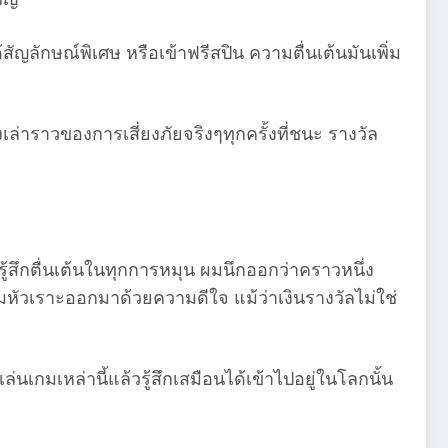
้สัญลักษณ์พิเศษ หรือเข้าฟรีสปิน ความตื่นเต้นมันเพิ่ม
ล่าราวของการเสี่ยงภัยจริงๆทุกครั้งที่ชนะ รางวัล
รู้สึกตื่นเต้นในทุกการหมุน ผมนึกออกว่าคราวหนึ่ง
 ผมหัวเราะออกมาด้วยความดีใจ แม้ว่าเงินรางวัลไม่ใช่
่นเกมเหล่านี้แล้วรู้สึกเสมือนได้เข้าไปอยู่ในโลกนั้น