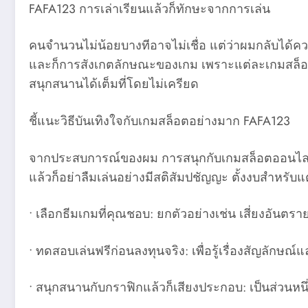
FAFA123 การเล่าเรียนแล้วก็ทักษะจากการเล่น
คนจำนวนไม่น้อยบางทีอาจไม่เชื่อ แต่ว่าผมกลับไ
และก็การสังเกตลักษณะของเกม เพราะแต่ละเกมสล็อตมีค
สนุกสนานได้เต็มที่โดยไม่เครียด
ชี้แนะวิธีบันเทิงใจกับเกมสล็อตอย่างมาก FAFA123
จากประสบการณ์ของผม การสนุกกับเกมสล็อตออนไลน์ไม่
แล้วก็อย่าลืมเล่นอย่างมีสติสัมปชัญญะ ตั้งงบสำหรั
• เลือกธีมเกมที่คุณชอบ: ยกตัวอย่างเช่น เสี่ยงอันตร
• ทดสอบเล่นฟรีก่อนลงทุนจริง: เพื่อรู้เรื่องสัญลักษ
• สนุกสนานกับกราฟิกแล้วก็เสียงประกอบ: เป็นส่วนห