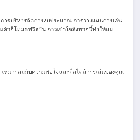
่า การบริหารจัดการงบประมาณ การวางแผนการเล่น
ล้วก็โหมดฟรีสปิน การเข้าใจสิ่งพวกนี้ทำให้ผม
กมที่ เหมาะสมกับความพอใจและก็สไตล์การเล่นของคุณ