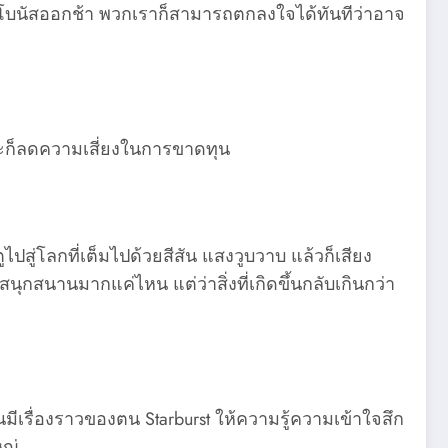
่าโบนัสออกช้า พวกเราก็สามารถตกลงใจได้ทันทีว่าอาจ
ใจและก็ลดความเสี่ยงในการขาดทุน
ไปสู่โลกที่เต็มไปด้วยสีสัน แสงวูบวาบ แล้วก็เสียง
นุกสนานมากแค่ไหน แต่ว่าสิ่งที่เกิดขึ้นกลับเกินกว่า
อนมีเรื่องราวของตน Starburst ให้ความรู้ความเข้าใจสึก
หญ่