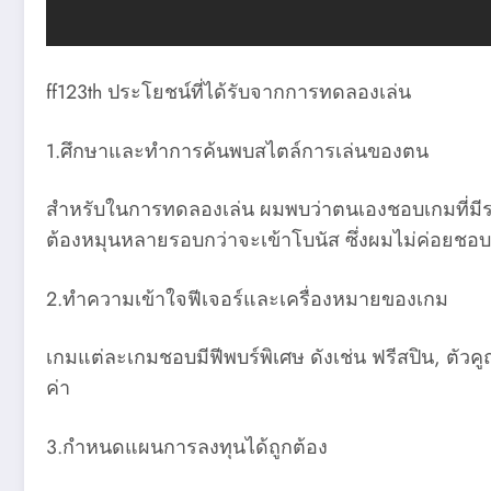
ff123th ประโยชน์ที่ได้รับจากการทดลองเล่น
1.ศึกษาและทำการค้นพบสไตล์การเล่นของตน
สำหรับในการทดลองเล่น ผมพบว่าตนเองชอบเกมที่มีรอบ
ต้องหมุนหลายรอบกว่าจะเข้าโบนัส ซึ่งผมไม่ค่อยชอบ
2.ทำความเข้าใจฟีเจอร์และเครื่องหมายของเกม
เกมแต่ละเกมชอบมีฟีพบร์พิเศษ ดังเช่น ฟรีสปิน, ตัวค
ค่า
3.กำหนดแผนการลงทุนได้ถูกต้อง