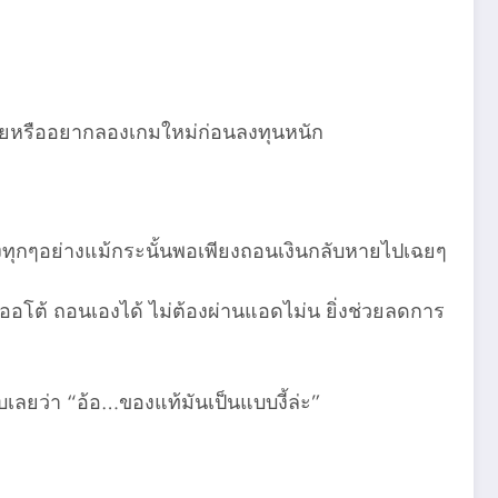
้อยหรืออยากลองเกมใหม่ก่อนลงทุนหนัก
ริงทุกๆอย่างแม้กระนั้นพอเพียงถอนเงินกลับหายไปเฉยๆ
ออโต้ ถอนเองได้ ไม่ต้องผ่านแอดไม่น ยิ่งช่วยลดการ
ลยว่า “อ้อ…ของแท้มันเป็นแบบงี้ล่ะ”