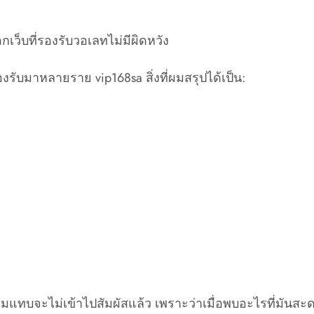
กเว็บที่รองรับวอเลทไม่มีผิดหวัง
รับมาหลายราย vip168sa สิ่งที่ผมสรุปได้เป็น:
แทบจะไม่เข้าไปสัมผัสแล้ว เพราะว่าเมื่อพบอะไรที่มันสะดว