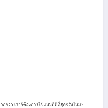
กกว่า เราก็ต้องการใช้แบบที่ดีที่สุดจริงไหม?