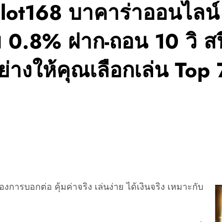
lot168 บาคาร่าออนไลน์ 
อม 0.8% ฝาก-ถอน 10 วิ ส
ย่างให้คุณเลือกเล่น Top
งการบอกต่อ คุ้มค่าจริง เล่นง่าย ได้เงินจริง เหมาะกับ