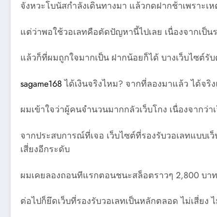
จังหวะโบนัสกำลังเดินทางมา แล้วกดฝากช้าเพราะเห
แต่ว่าพอใช้วอเลทคือตัดปัญหานี้ไปเลย เนื่องจากเป็นร
แล้วก็ที่ผมถูกใจมากเป็น ฝากน้อยก็ได้ บางเว็บไซต
sagame168
ได้เงินจริงไหม? จากที่ลองมาแล้ว ได้จริง
ผมเข้าใจว่าผู้คนจำนวนมากกลัวเว็บโกง เนื่องจากว่าเ
จากประสบการณ์ที่เจอ เว็บไซต์ที่รองรับวอเลทแบบเว
เสี่ยงอีกระดับ
ผมเคยลองถอนทีแรกตอนชนะสล็อตราวๆ 2,800 บาท กดถอน
ต่อไปก็ยึดเว็บที่รองรับวอเลทเป็นหลักตลอด ไม่เสี่ยง 