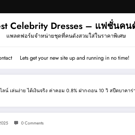
st Celebrity Dresses – แฟชั่นคนด
แพลตฟอร์มจำหน่ายชุดที่คนดังสวมใส่ในราคาพิเศษ
ntact
Lets get your new site up and running in no time!
์ เล่นง่าย ได้เงินจริง ค่าคอม 0.8% ฝาก-ถอน 10 วิ สปีดบาคาร่า เ
2025
0 Comments