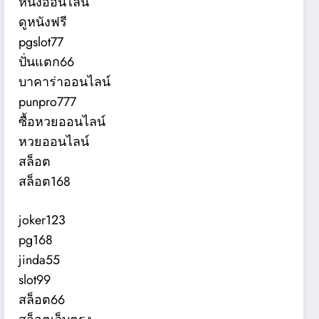
หนังออนไลน์
ดูหนังฟรี
pgslot77
ปั่นแตก66
บาคาร่าออนไลน์
punpro777
ซื้อหวยออนไลน์
หวยออนไลน์
สล็อต
สล็อต168
joker123
pg168
jinda55
slot99
สล็อต66