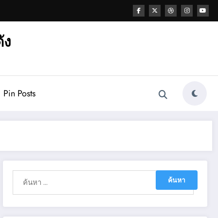
ัง
Pin Posts