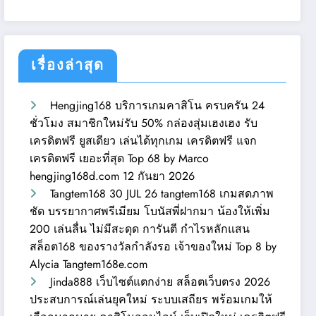
เรื่องล่าสุด
Hengjing168 บริการเกมคาสิโน ครบครัน 24
ชั่วโมง สมาชิกใหม่รับ 50% กล่องสุ่มเฮงเฮง รับ
เครดิตฟรี ยูสเดียว เล่นได้ทุกเกม เครดิตฟรี แจก
เครดิตฟรี เยอะที่สุด Top 68 by Marco
hengjing168d.com 12 กันยา 2026
Tangtem168 30 JUL 26 tangtem168 เกมสดภาพ
ชัด บรรยากาศพรีเมียม โบนัสพี่ฝากมา น้องให้เพิ่ม
200 เล่นลื่น ไม่มีสะดุด การันตี กำไรหลักแสน
สล็อต168 ของรางวัลกำลังรอ เจ้าของใหม่ Top 8 by
Alycia Tangtem168e.com
Jinda888 เว็บไซต์แตกง่าย สล็อตเว็บตรง 2026
ประสบการณ์เล่นยุคใหม่ ระบบเสถียร พร้อมเกมให้