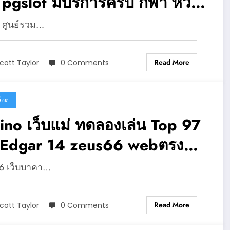
pgslot มีบริการครบ กีฬา หวย
สิโน แคชแบค 50% ฝากถอน
t ศูนย์รวม…
วทันใจPgslot,Slotxo,Joker123
บสล็อต ทางเข้า Top 20 by
Read More
cott Taylor
0 Comments
ster
ล็อต
ino เว็บแม่ ทดลองเล่น Top 97
 Edgar 14 zeus66 webตรง
อตทุนน้อยเล่นได้ แตกหลักพัน
6 เว็บบาคา…
่ยาก DEC 2025
Read More
cott Taylor
0 Comments