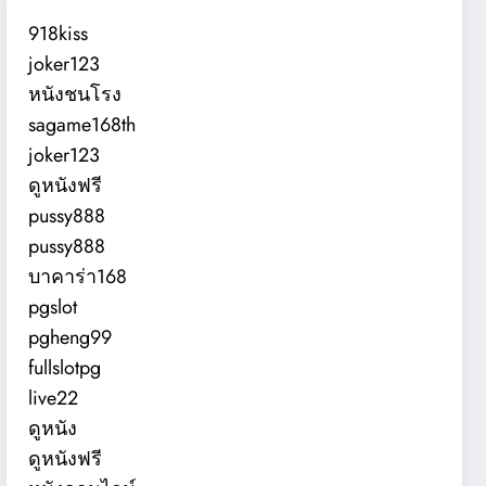
918kiss
joker123
หนังชนโรง
sagame168th
joker123
ดูหนังฟรี
pussy888
pussy888
บาคาร่า168
pgslot
pgheng99
fullslotpg
live22
ดูหนัง
ดูหนังฟรี