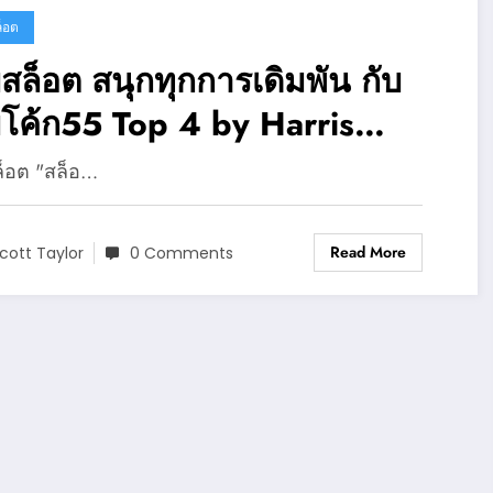
ล็อต
บสล็อต สนุกทุกการเดิมพัน กับ
บโค้ก55 Top 4 by Harris
e55 สมาชิกใหม่รับสูงสุด
ล็อต "สล็อ…
00 ระบบทันสมัย ครบวงจร เชื่อ
ได้ ไม่มีประวัติโกง เล่นสล็อต
Read More
cott Taylor
0 Comments
นได้พร้อมจ่ายทุกยอด 16 กุมภา
25