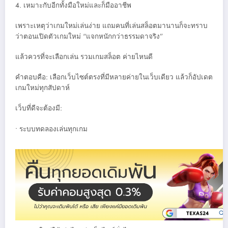
4. เหมาะกับอีกทั้งมือใหม่และก็มืออาชีพ
เพราะเหตุว่าเกมใหม่เล่นง่าย แถมคนที่เล่นสล็อตมานานก็จะทราบ
ว่าตอนเปิดตัวเกมใหม่ “แจกหนักกว่าธรรมดาจริง”
แล้วควรที่จะเลือกเล่น รวมเกมสล็อต ค่ายไหนดี
คำตอบคือ: เลือกเว็บไซต์ตรงที่มีหลายค่ายในเว็บเดียว แล้วก็อัปเดต
เกมใหม่ทุกสัปดาห์
เว็บที่ดีจะต้องมี:
• ระบบทดลองเล่นทุกเกม