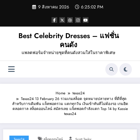
Skip
9 สิงหาคม 2026
6:25:04 PM
to
content
Best Celebrity Dresses – แฟชั่น
คนดัง
แพลตฟอร์มจำหน่ายชุดที่คนดังสวมใส่ในราคาพิเศษ
Home
texas24
Texas24 13 February 26 รวมเกมสล็อต จุดหมายปลายทาง ที่ดีที่สุด
สำหรับการเดิมพัน แจ็คพอตรวม แตกทุกวัน เงินเข้าทันทีไม่ต้องรอ เกมฮิต
ตลอดกาล สล็อตออนไลน์ สมัครเลย แจ็คพอตกำลังแตก Top 14 by Kassie
texas24
Texas24
สล็อตออนไลน์
Scott Taylor