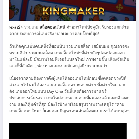
texas24
รวมเกม
สล็อตออนไลน์
ค่ายมาใหม่ปัจจุบัน รับรองแตกง่าย
จากประสบการณ์เล่นจริง บอกเลยว่าตอบโจทย์สุด!
ถ้าเกิดคุณเป็นคนหนึ่งที่ชอบปั่น รวมเกมสล็อต เสมือนผม คุณอาจจะ
ทราบดีว่า รวมเกมสล็อต เกมสล็อตใหม่ๆที่ค่ายดังๆปลดปล่อยออก
มาในแต่ละปี มักมาพร้อมฟีเจอร์แปลกใหม่ ภาพงามขึ้น เสียงจัดเต็ม
และก็ที่สำคัญ…ช่องทางแตกง่ายมักจะสูงยิ่งกว่าเกมเก่า
เนื่องจากค่ายต้องการดึงผู้เล่นให้ลองเกมใหม่ก่อน ซึ่งตลอดช่วงปีที่
ล่วงเลยไป ผมได้ลองเล่นเกมสล็อตจากหลายค่าย ทั้งค่ายใหม่ ค่าย
ดัง เกมออกใหม่แบบ Day One วันนี้เลยต้องการมาแชร์
ประสบการณ์ตรงว่า เกมใหม่จากหลายค่ายที่ผมลองแล้วแตกดี แตก
ง่าย และก็คุ้มค่าที่สุด มีอะไรบ้าง พร้อมสรุปว่าเพราะเหตุไร “ค่าย
เกมสล็อตมาใหม่” ก็เลยตอบปัญหาคนเล่นสล็อตแบบเราได้แบบสุดๆ