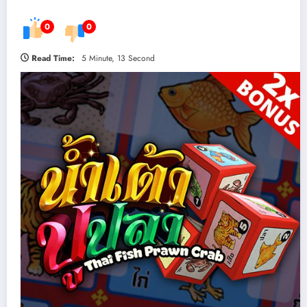
0
0
Read Time:
5 Minute, 13 Second