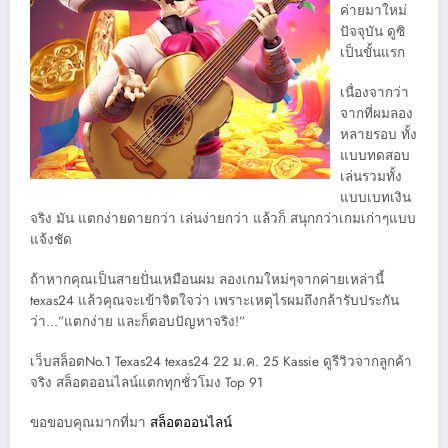
ค่ายมาใหม่
ปัจจุบัน ดูซิ
เป็นขั้นแรก
เนื่องจากว่า
จากที่ผมลอง
หลายรอบ ทั้ง
แบบทดสอบ
เล่นรวมทั้ง
แบบเบทเงิน
จริง มัน แตกง่ายดายกว่า เล่นง่ายกว่า แล้วก็ สนุกกว่าเกมเก่าๆแบบ
แจ้งชัด
ถ้าหากคุณเป็นสายปั่นเหมือนผม ลองเกมใหม่ๆจากค่ายเหล่านี้
texas24 แล้วคุณจะเข้าจิตใจว่า เพราะเหตุไรผมถึงกล้ารับประกัน
ว่า…”แตกง่าย และก็ตอบปัญหาจริง!”
เว็บสล็อตNo.1 Texas24 texas24 22 ม.ค. 25 Kassie ดูรีวิวจากลูกค้า
จริง สล็อตออนไลน์แตกทุกชั่วโมง Top 91
ขอขอบคุณมากที่มา
สล็อตออนไลน์