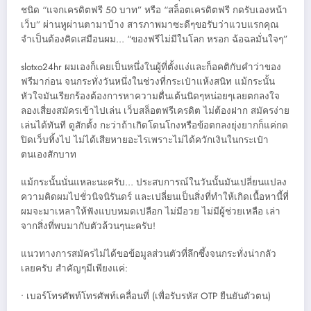
ชนิด “แจกเครดิตฟรี 50 บาท” หรือ “สล็อตเครดิตฟรี กดรับเองหน้า
เว็บ” ผ่านหูผ่านตามาบ้าง สารภาพมาซะดีๆขอรับว่าแวบแรกคุณ
จำเป็นต้องคิดเสมือนผม… “ของฟรีไม่มีในโลก หรอก ฉ้อฉลมั่นใจๆ”
slotxo24hr ผมเองก็เคยเป็นหนึ่งในผู้ที่ตั้งแง่และก็อคติกับคำว่าของ
ฟรีมาก่อน จนกระทั่งวันหนึ่งในช่วงที่กระเป๋าแห้งสนิท แม้กระนั้น
หัวใจมันเรียกร้องต้องการหาความตื่นเต้นนิดๆหน่อยๆเลยตกลงใจ
ลองเสี่ยงสมัครเข้าไปเล่น เว็บสล็อตฟรีเครดิต ไม่ต้องฝาก สมัครง่าย
เล่นได้ทันที ดูสักตั้ง กะว่าถ้าเกิดโดนโกงหรือข้อตกลงยุ่งยากก็แค่กด
ปิดเว็บทิ้งไป ไม่ได้เสียหายอะไรเพราะไม่ได้ควักเงินในกระเป๋า
ตนเองสักบาท
แม้กระนั้นนั่นแหละนะครับ… ประสบการณ์ในวันนั้นมันเปลี่ยนแปลง
ความคิดผมไปชั่วนิจนิรันดร์ และเปลี่ยนเป็นสิ่งที่ทำให้เกิดเนื้อหานี้ที่
ผมจะมาเหลาให้ฟังแบบหมดเปลือก ไม่มีอวย ไม่มีผู้ช่วยเหลือ เล่า
จากสิ่งที่พบมากับตัวล้วนๆนะครับ!
แนวทางการสมัครไม่ได้ขอข้อมูลส่วนตัวที่ลึกซึ้งจนกระทั่งน่ากลัว
เลยครับ สำคัญๆมีเพียงแค่:
• เบอร์โทรศัพท์โทรศัพท์เคลื่อนที่ (เพื่อรับรหัส OTP ยืนยันตัวตน)