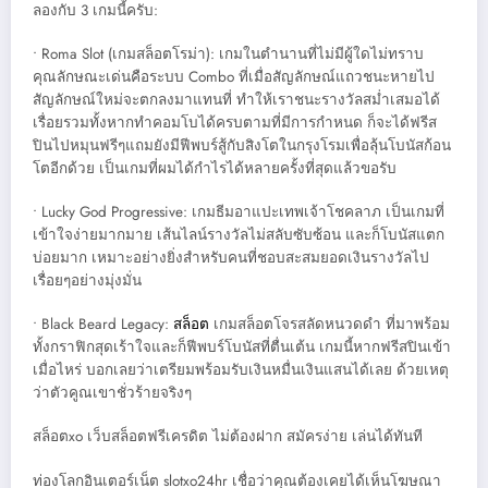
ลองกับ 3 เกมนี้ครับ:
• Roma Slot (เกมสล็อตโรม่า): เกมในตำนานที่ไม่มีผู้ใดไม่ทราบ
คุณลักษณะเด่นคือระบบ Combo ที่เมื่อสัญลักษณ์แถวชนะหายไป
สัญลักษณ์ใหม่จะตกลงมาแทนที่ ทำให้เราชนะรางวัลสม่ำเสมอได้
เรื่อยรวมทั้งหากทำคอมโบได้ครบตามที่มีการกำหนด ก็จะได้ฟรีส
ปินไปหมุนฟรีๆแถมยังมีฟีพบร์สู้กับสิงโตในกรุงโรมเพื่อลุ้นโบนัสก้อน
โตอีกด้วย เป็นเกมที่ผมได้กำไรได้หลายครั้งที่สุดแล้วขอรับ
• Lucky God Progressive: เกมธีมอาแปะเทพเจ้าโชคลาภ เป็นเกมที่
เข้าใจง่ายมากมาย เส้นไลน์รางวัลไม่สลับซับซ้อน และก็โบนัสแตก
บ่อยมาก เหมาะอย่างยิ่งสำหรับคนที่ชอบสะสมยอดเงินรางวัลไป
เรื่อยๆอย่างมุ่งมั่น
• Black Beard Legacy:
สล็อต
เกมสล็อตโจรสลัดหนวดดำ ที่มาพร้อม
ทั้งกราฟิกสุดเร้าใจและก็ฟีพบร์โบนัสที่ตื่นเต้น เกมนี้หากฟรีสปินเข้า
เมื่อไหร่ บอกเลยว่าเตรียมพร้อมรับเงินหมื่นเงินแสนได้เลย ด้วยเหตุ
ว่าตัวคูณเขาชั่วร้ายจริงๆ
สล็อตxo เว็บสล็อตฟรีเครดิต ไม่ต้องฝาก สมัครง่าย เล่นได้ทันที
ท่องโลกอินเตอร์เน็ต slotxo24hr เชื่อว่าคุณต้องเคยได้เห็นโฆษณา