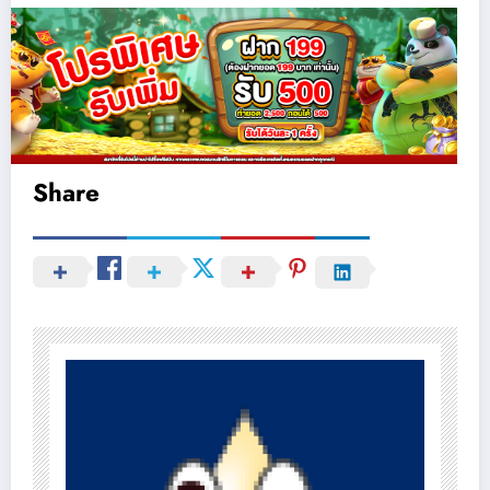
Share