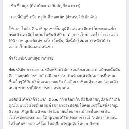
• ชื่อ-ชื่อสกุล (ที่จำต้องตรงกับบัญชีธนาคาร)
• เลขที่บัญชี หรือ ทรูมันนี่ วอลเล็ต (สำหรับใช้เบิกเงิน)
ใช้เวลาไม่ถึง 2 นาที ยูสเซอร์ก็อนุมัติ แล้วเครดิตฟรีก็กระดอนเข้า
กระเป๋าเครดิตในเกมในทันที 50 บาท (บางเว็บบางครั้งอาจจะแจก
100 บาท สุดแท้แต่ช่วงโปรโมชั่น) สิ่งนี้ทำให้ผมตระหนักได้ว่า
ตลาดเว็บพนันออนไลน์เขา
กำลังแข่งขันกันสูงมากมาย
slotxo24hr การแจกเครดิตฟรีไม่ใช่การคดโกงเสมอไป แม้กระนั้นมัน
คือ “กลยุทธ์การขาย” เสมือนเราไปเดินห้างแล้วมีบุคลากรยื่นขนม
ชิ้นเล็กๆให้ชิมฟรีนั่นแหละนะครับ ถ้าเกิดเราชิมแล้วอร่อย (เล่นแล้ว
สนุก) พวกเราก็ต้องการจะอุดหนุนต่อ
แง่คิดที่ได้จากก้าวแรก:
Slotxo
การเลือกเว็บคือสิ่งสำคัญที่สุด ถ้าเกิด
คุณไปพบเว็บไซต์เอเย่นต์ เขาอาจจะบังคับให้คุณแชร์โพสต์ลงกลุ่ม
5 กลุ่ม เชิญเพื่อน 3 คน ซึ่งไม่น่าสนใจมาก แม้กระนั้นหากเป็น
เว็บไซต์ตรงระบบออโต้ คุณจะได้รับประสบการณ์ “สมัครง่าย เล่น
ได้ในทันที” ของแท้โดยไม่มีเงื่อนไขผูกมัดให้ปวดศีรษะ