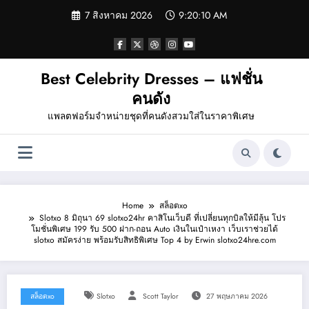
Skip
7 สิงหาคม 2026
9:20:10 AM
to
content
Best Celebrity Dresses – แฟชั่น
คนดัง
แพลตฟอร์มจำหน่ายชุดที่คนดังสวมใส่ในราคาพิเศษ
Home
สล็อตxo
Slotxo 8 มิถุนา 69 slotxo24hr คาสิโนเว็บดี ที่เปลี่ยนทุกบิลให้มีลุ้น โปร
โมชั่นพิเศษ 199 รับ 500 ฝาก-ถอน Auto เงินในเป๋าเหงา เว็บเราช่วยได้
slotxo สมัครง่าย พร้อมรับสิทธิพิเศษ Top 4 by Erwin slotxo24hre.com
สล็อตxo
Slotxo
Scott Taylor
27 พฤษภาคม 2026