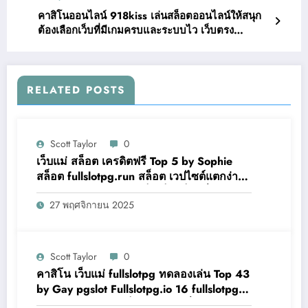
คาสิโนออนไลน์ 918kiss เล่นสล็อตออนไลน์ให้สนุก
ต้องเลือกเว็บที่มีเกมครบและระบบไว เว็บตรง
918kissauto.mobi ใหม่ล่าสุด Top 28 by Silvia 25
เว็บไซต์ตรง MAY 2569
RELATED POSTS
Scott Taylor
0
เว็บแม่ สล็อต เครดิตฟรี Top 5 by Sophie
สล็อต fullslotpg.run สล็อต เวปไซต์แตกง่าย
ทำไม pgslot ถึงกลายเป็นเว็บสล็อตที่คนไทย
27 พฤศจิกายน 2025
เล่นมากที่สุด 2025 5 December 2568
พนันออนไลน์
Scott Taylor
0
คาสิโน เว็บแม่ fullslotpg ทดลองเล่น Top 43
by Gay pgslot Fullslotpg.io 16 fullslotpg
เวปไซต์แจกหนัก สล็อตแตกง่ายที่สุด เล่นแล้ว