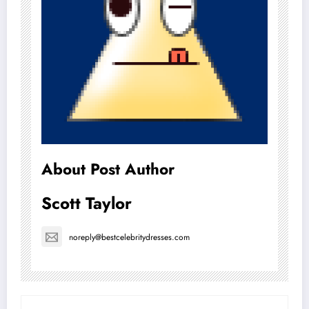
About Post Author
Scott Taylor
noreply@bestcelebritydresses.com