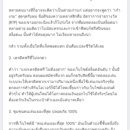
หลายคนบางทีก็อาจจะคิดว่าเป็นค่ายเก่าแก่ แต่อยากจะพูดว่า “เก๋า
เกม” สุดๆครับผม ข้อดีของความคลาสสิกคือ อัตราการจ่ายรางวัล
(RTP) ของเขาออกจะนิ่งแล้วก็โปร่งใส จากที่ผมทดลองปั่นสล็อตมา
หลายค่าย ผมคิดว่าโบนัสแทรกและการเข้าฟีพบร์ฟรีสปินของ
สล็อตxo นั้นทำได้สมดุลมาก ไม่เงียบหายจนถึงน่า
กลัว รวมทั้งเมื่อใดที่แจ็คพอตแตก มันคือแปลงชีวิตได้เลย
2. เครดิตฟรีที่ไม่จกตา
คำว่า “แจกเครดิตฟรี ไม่ต้องฝาก” ของเว็บไซต์สล็อตอันดับ 1 นั้นมี
อยู่จริงครับผม ตอนผมสมัครทีแรก ผมก็กดรับสิทธิ์นี้มาทดลองเล่น
ระบบจะให้เครดิตพวกเรามาปริมาณหนึ่งเพื่อใช้เล่นเกมจริงๆข้อ
ตกลงการทำเทิร์นโอเวอร์ก็มิได้โหดเหี้ยมราวกับเว็บไซต์เอเย่นต์
ทั่วๆไป ทำให้ผู้เล่นใหม่ได้โอกาสถอนเงินออกไปใช้ได้จริงๆโดยไม่
ต้องควักเงินในกระเป๋าตัวเองแม้แต่บาทเดียว
3. ชุมชนคนเล่นเยอะที่สุด ปลอดภัย 100%
การที่เว็บไซต์มี “คนเล่นเยอะที่สุด 100%” มันเป็นตัวบ่งชี้ชั้นหนึ่งถึง
ความมั่นคงและยั่งยืนทางการเงินขอรับ ลองคิดภาพตามครับ ถ้า