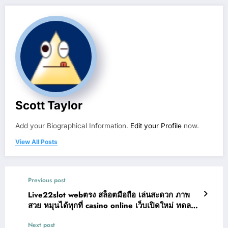
Scott Taylor
Add your Biographical Information.
Edit your Profile
now.
View All Posts
Previous post
Live22slot webตรง สล็อตมือถือ เล่นสะดวก ภาพ
สวย หมุนได้ทุกที่ casino online เว็บเปิดใหม่ ทดลอง
เล่น Top 94 by Mauricio live22slot.site 17 June
Next post
2569