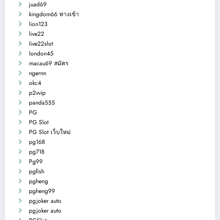
juad69
kingdom66 ทางเข้า
lion123
live22
live22slot
london45
macau69 สมัคร
ngernn
okc4
p2vvip
panda555
PG
PG Slot
PG Slot เว็บใหม่
pg168
pg718
Pg99
pgfish
pgheng
pgheng99
pgjoker auto
pgjoker auto