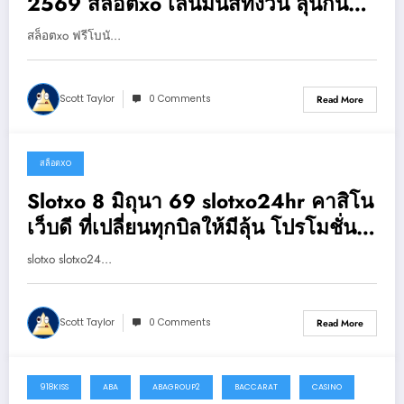
2569 สล็อตxo เล่นมันส์ทั้งวัน ลุ้นกันทั้ง
คืน สมครปุ๊บรับทันที 1,000 ฝาก-ถอน
สล็อตxo ฟรีโบนั…
Auto ฝากปุ๊บ ลุ้นปั๊บ รับความมัน slotxo
สมัครง่าย ลุ้นไว ได้ฟีล Top 95 by
Scott Taylor
0 Comments
Read More
Julius
สล็อตXO
27 พฤษภาคม 2026
Slotxo 8 มิถุนา 69 slotxo24hr คาสิโน
เว็บดี ที่เปลี่ยนทุกบิลให้มีลุ้น โปรโมชั่นพิ
เศษ 199 รับ 500 ฝาก-ถอน Auto เงิน
slotxo slotxo24…
ในเป๋าเหงา เว็บเราช่วยได้ slotxo สมัคร
ง่าย พร้อมรับสิทธิพิเศษ Top 4 by
Scott Taylor
0 Comments
Read More
Erwin slotxo24hre.com
918KISS
ABA
ABAGROUP2
BACCARAT
CASINO
9 ธันวาคม 2024