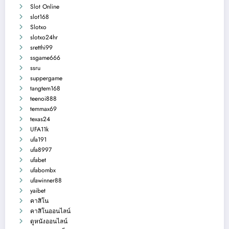
Slot Online
slot168
Slotxo
slotxo24hr
sretthi99
ssgame666
ssru
suppergame
tangtem168
teenoi888
temmax69
texas24
UFA11k
ufa191
ufa8997
ufabet
ufabombx
ufawinner88
yaibet
คาสิโน
คาสิโนออนไลน์
ดูหนังออนไลน์