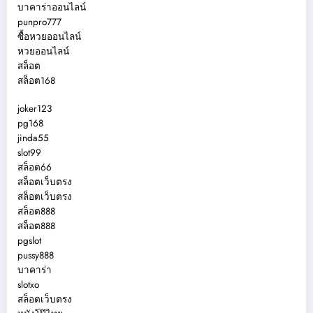
บาคาร่าออนไลน์
punpro777
ซื้อหวยออนไลน์
หวยออนไลน์
สล็อต
สล็อต168
joker123
pg168
jinda55
slot99
สล็อต66
สล็อตเว็บตรง
สล็อตเว็บตรง
สล็อต888
สล็อต888
pgslot
pussy888
บาคาร่า
slotxo
สล็อตเว็บตรง