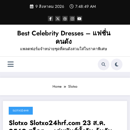
Skip
9 สิงหาคม 2026
7:48:49 AM
to
content
Best Celebrity Dresses – แฟชั่น
คนดัง
แพลตฟอร์มจำหน่ายชุดที่คนดังสวมใส่ในราคาพิเศษ
Home
Slotxo
SLOTXO24HR
16 มิถุนายน 2026
Slotxo Slotxo24hrf.com 23 ส.ค.