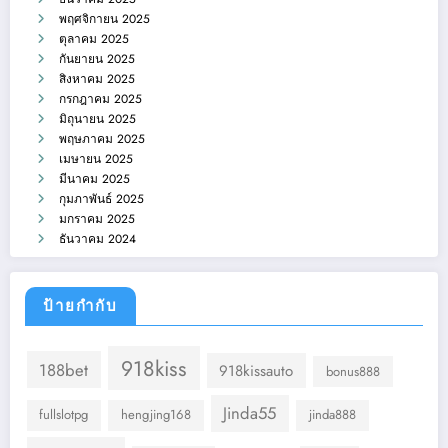
พฤศจิกายน 2025
ตุลาคม 2025
กันยายน 2025
สิงหาคม 2025
กรกฎาคม 2025
มิถุนายน 2025
พฤษภาคม 2025
เมษายน 2025
มีนาคม 2025
กุมภาพันธ์ 2025
มกราคม 2025
ธันวาคม 2024
ป้ายกำกับ
918kiss
188bet
918kissauto
bonus888
Jinda55
fullslotpg
hengjing168
jinda888