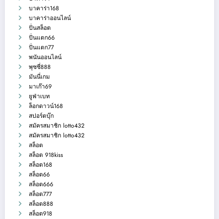
บาคาร่า168
บาคาร่าออนไลน์
ปั่นสล็อต
ปั่นแตก66
ปั่นแตก77
พนันออนไลน์
พุซซี่888
มันนี่เกม
มาเก๊า69
ยูฟ่าเบท
ล็อกดาวน์168
สปอร์ตบุ๊ก
สมัครสมาชิก lotto432
สมัครสมาชิก lotto432
สล็อต
สล็อต 918kiss
สล็อต168
สล็อต66
สล็อต666
สล็อต777
สล็อต888
สล็อต918