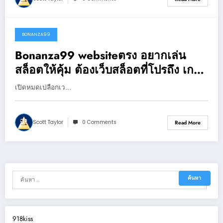
แท้ ห้ามพลาด Top 77 by Larue
BONANZA99
7 มกราคม 2026
Bonanza99 websiteตรง อยากเล่น
สล็อตให้คุ้ม ต้องเว็บสล็อตที่โปรถึง เกม
เยอะ และเข้าเล่นไว คาสิโนออนไลน์
เปิดหมดเปลือกเว…
เว็บใหญ่ ทดลองเล่น Top 49 by Edwin
Bh99th.org 28 กุมภาพันธ์ 26
Scott Taylor
0 Comments
Read More
918kiss