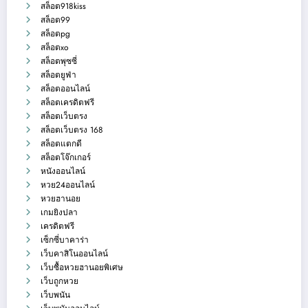
สล็อต918kiss
สล็อต99
สล็อตpg
สล็อตxo
สล็อตพุซซี่
สล็อตยูฟ่า
สล็อตออนไลน์
สล็อตเครดิตฟรี
สล็อตเว็บตรง
สล็อตเว็บตรง 168
สล็อตแตกดี
สล็อตโจ๊กเกอร์
หนังออนไลน์
หวย24ออนไลน์
หวยฮานอย
เกมยิงปลา
เครดิตฟรี
เซ็กซี่บาคาร่า
เว็บคาสิโนออนไลน์
เว็บซื้อหวยฮานอยพิเศษ
เว็บถูกหวย
เว็บพนัน