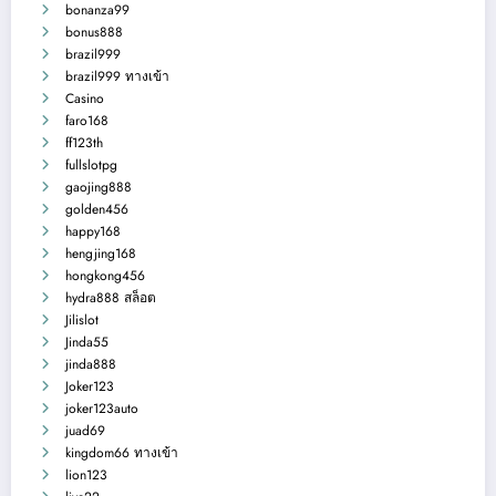
bonanza99
bonus888
brazil999
brazil999 ทางเข้า
Casino
faro168
ff123th
fullslotpg
gaojing888
golden456
happy168
hengjing168
hongkong456
hydra888 สล็อต
Jilislot
Jinda55
jinda888
Joker123
joker123auto
juad69
kingdom66 ทางเข้า
lion123