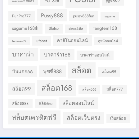
PG Slot
pgslot77
macau69 สมัคร
Pussy888
PunPro777
pussy888fun
sagame
sagame168th
tangtem168
Slotxo
slotxo24hr
คาสิโนออนไลน์
ufabet
temmax69
ดูหนังออนไลน์
บาคาร่า
บาคาร่า168
บาคาร่าออนไลน์
สล็อต
พุซซี่888
ปั่นแตก66
สล็อต55
สล็อต168
สล็อต99
สล็อต777
สล็อต666
สล็อตออนไลน์
สล็อต888
สล็อตxo
สล็อตเครดิตฟรี
สล็อตเว็บตรง
เว็บสล็อต