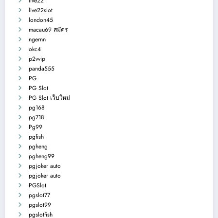
live22
live22slot
london45
macau69 สมัคร
ngernn
okc4
p2vvip
panda555
PG
PG Slot
PG Slot เว็บใหม่
pg168
pg718
Pg99
pgfish
pgheng
pgheng99
pgjoker auto
pgjoker auto
PGSlot
pgslot77
pgslot99
pgslotfish