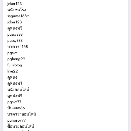
joker123
หนังชนโรง
sagame168th
joker123
ดูหนังฟรี
pussy888
pussy888
บาคาร่า168
pgslot
pgheng99
fullslotpg
live22
ดูหนัง
ดูหนังฟรี
หนังออนไลน์
ดูหนังฟรี
pgslot77
ปั่นแตก66
บาคาร่าออนไลน์
punpro777
ซื้อหวยออนไลน์