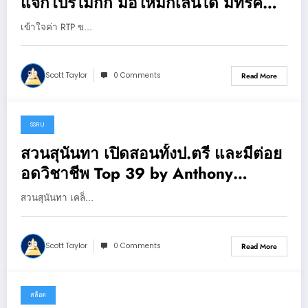
แจกโปรไม่กั๊ก มือใหม่ก็เล่นได้ มีทริค
เลือกเกมให้เข้าไว เครดิตฟรี Top 87 by
เข้าใจค่า RTP ข…
Ada pgslotfish4.com 16 February
2026 คาสิโนออนไลน์
Scott Taylor
0 Comments
Read More
SSRU
29 มกราคม 2026
สวนสุนันทา เปิดสอนทั้งป.ตรี และมีต่อย
อดวิชาชีพ Top 39 by Anthony
ssru.ac.th สาขายอดนิยมสวนสุนันทา
สวนสุนันทา เคล็…
หลักสูตรครุศาสตร์สวนสุนันทา ส่งเสริม
โอกาสในการทำงาน สวนสุนันทา
Scott Taylor
0 Comments
Read More
กำหนดการสอบ 1 มกราคม 26
สล็อต
29 มกราคม 2026