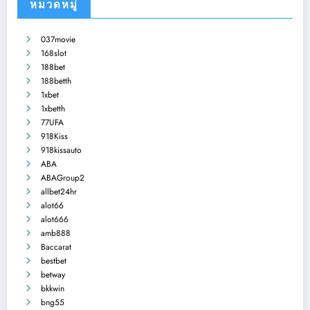
หมวดหมู่
037movie
168slot
188bet
188betth
1xbet
1xbetth
77UFA
918Kiss
918kissauto
ABA
ABAGroup2
allbet24hr
alot66
alot666
amb888
Baccarat
bestbet
betway
bkkwin
bng55