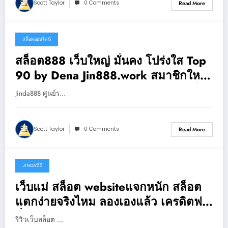
Scott Taylor
0 Comments
Read More
สล็อตออนไลน์
20 มกราคม 2026
สล็อต888 เว็บใหญ่ มั่นคง โปร่งใส Top
90 by Dena Jin888.work สมาชิกใหม่
รับ 100% ฝาก-ถอน สะดวก 10 ล้านก็
Jinda888 ศูนย์ร…
จ่ายทันที jinda888 เล่นที่นี่ รวยเร็ว ไม่
ขายฝัน 1 ม.ค. 26
Scott Taylor
0 Comments
Read More
JINDA55
20 มกราคม 2026
เว็บแม่ สล็อต websiteแจกหนัก สล็อต
แตกง่ายจริงไหม ลองเองแล้ว เครดิตฟรี
นี่แหละตัวเปิดทาง ใหม่ล่าสุด Top 97
รีวิวเว็บสล็อต …