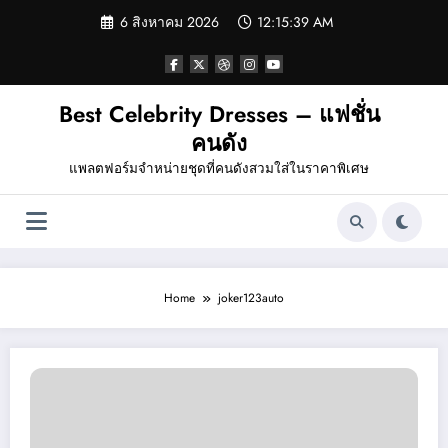
Skip
6 สิงหาคม 2026
12:15:39 AM
to
content
Best Celebrity Dresses – แฟชั่น
คนดัง
แพลตฟอร์มจำหน่ายชุดที่คนดังสวมใส่ในราคาพิเศษ
Home
joker123auto