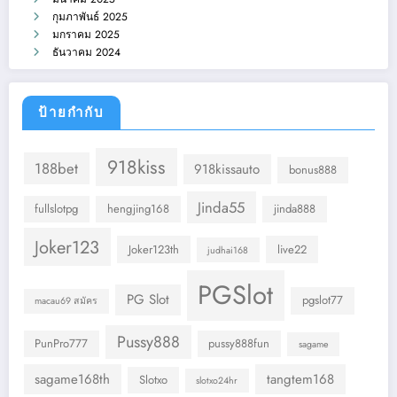
กุมภาพันธ์ 2025
มกราคม 2025
ธันวาคม 2024
ป้ายกำกับ
918kiss
188bet
918kissauto
bonus888
Jinda55
fullslotpg
hengjing168
jinda888
Joker123
Joker123th
live22
judhai168
PGSlot
PG Slot
pgslot77
macau69 สมัคร
Pussy888
PunPro777
pussy888fun
sagame
sagame168th
tangtem168
Slotxo
slotxo24hr