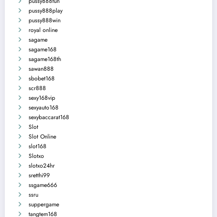
pussy888fun
pussy888play
pussy888win
royal online
sagame
sagame168
sagame168th
sawan888
sbobet168
scr888
sexy168vip
sexyauto168
sexybaccarat168
Slot
Slot Online
slot168
Slotxo
slotxo24hr
sretthi99
ssgame666
ssru
suppergame
tangtem168