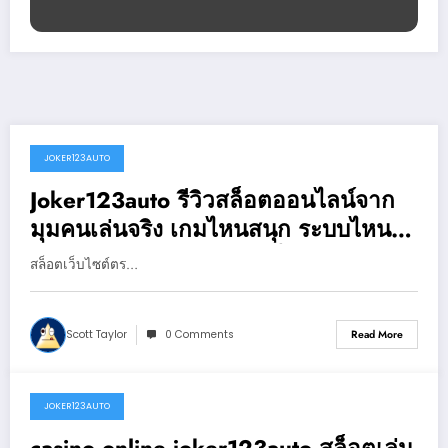
JOKER123AUTO
16 มิถุนายน 2026
Joker123auto รีวิวสล็อตออนไลน์จาก
มุมคนเล่นจริง เกมไหนสนุก ระบบไหนใช้
งานง่าย 18 August 26 เว็บไซต์ ตรง
สล็อตเว็บไซต์ตร…
joker123auto.shop casino เว็บเปิดใหม่
ทดลองเล่น Top 73 by Margarita
Scott Taylor
0 Comments
Read More
JOKER123AUTO
20 กุมภาพันธ์ 2026
casino online joker123auto สล็อตเล่น