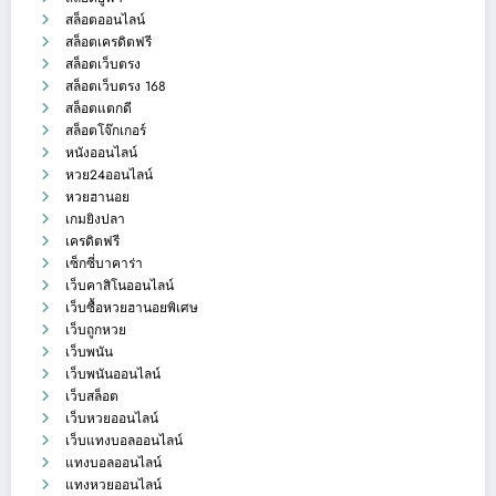
สล็อตออนไลน์
สล็อตเครดิตฟรี
สล็อตเว็บตรง
สล็อตเว็บตรง 168
สล็อตแตกดี
สล็อตโจ๊กเกอร์
หนังออนไลน์
หวย24ออนไลน์
หวยฮานอย
เกมยิงปลา
เครดิตฟรี
เซ็กซี่บาคาร่า
เว็บคาสิโนออนไลน์
เว็บซื้อหวยฮานอยพิเศษ
เว็บถูกหวย
เว็บพนัน
เว็บพนันออนไลน์
เว็บสล็อต
เว็บหวยออนไลน์
เว็บแทงบอลออนไลน์
แทงบอลออนไลน์
แทงหวยออนไลน์