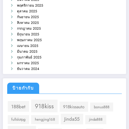
พฤศจิกายน 2025
ตุลาคม 2025
กันยายน 2025
สิงหาคม 2025
กรกฎาคม 2025
มิถุนายน 2025
พฤษภาคม 2025
เมษายน 2025
มีนาคม 2025
กุมภาพันธ์ 2025
มกราคม 2025
ธันวาคม 2024
ป้ายกำกับ
918kiss
188bet
918kissauto
bonus888
Jinda55
fullslotpg
hengjing168
jinda888