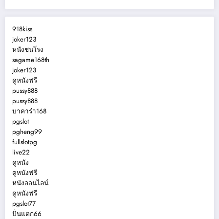
918kiss
joker123
หนังชนโรง
sagame168th
joker123
ดูหนังฟรี
pussy888
pussy888
บาคาร่า168
pgslot
pgheng99
fullslotpg
live22
ดูหนัง
ดูหนังฟรี
หนังออนไลน์
ดูหนังฟรี
pgslot77
ปั่นแตก66