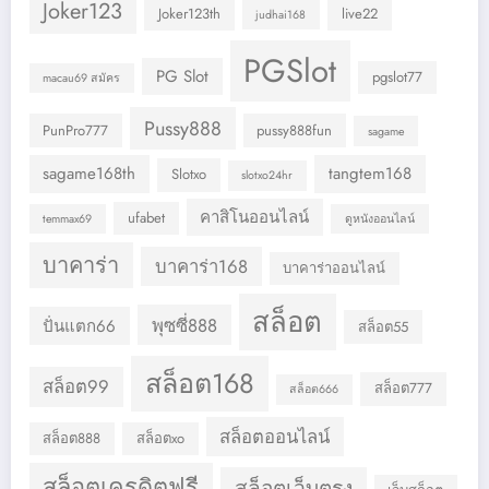
Joker123
Joker123th
live22
judhai168
PGSlot
PG Slot
pgslot77
macau69 สมัคร
Pussy888
PunPro777
pussy888fun
sagame
sagame168th
tangtem168
Slotxo
slotxo24hr
คาสิโนออนไลน์
ufabet
temmax69
ดูหนังออนไลน์
บาคาร่า
บาคาร่า168
บาคาร่าออนไลน์
สล็อต
พุซซี่888
ปั่นแตก66
สล็อต55
สล็อต168
สล็อต99
สล็อต777
สล็อต666
สล็อตออนไลน์
สล็อต888
สล็อตxo
สล็อตเครดิตฟรี
สล็อตเว็บตรง