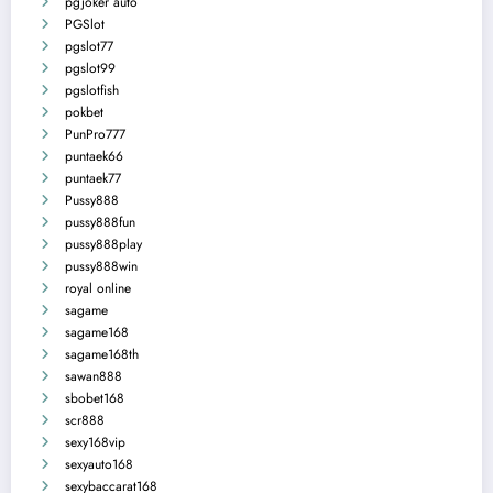
pgjoker auto
PGSlot
pgslot77
pgslot99
pgslotfish
pokbet
PunPro777
puntaek66
puntaek77
Pussy888
pussy888fun
pussy888play
pussy888win
royal online
sagame
sagame168
sagame168th
sawan888
sbobet168
scr888
sexy168vip
sexyauto168
sexybaccarat168