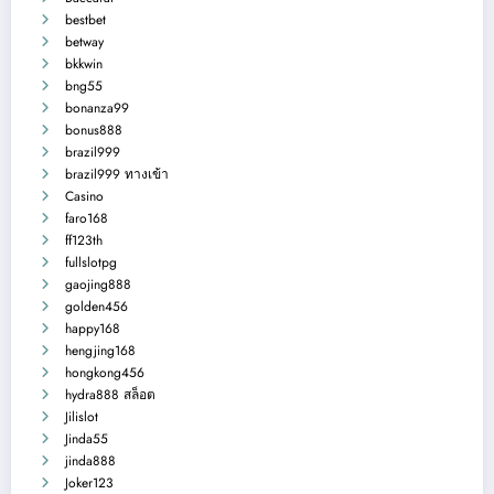
bestbet
betway
bkkwin
bng55
bonanza99
bonus888
brazil999
brazil999 ทางเข้า
Casino
faro168
ff123th
fullslotpg
gaojing888
golden456
happy168
hengjing168
hongkong456
hydra888 สล็อต
Jilislot
Jinda55
jinda888
Joker123