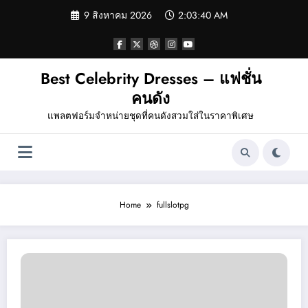
Skip
9 สิงหาคม 2026
2:03:40 AM
to
content
Best Celebrity Dresses – แฟชั่น
คนดัง
แพลตฟอร์มจำหน่ายชุดที่คนดังสวมใส่ในราคาพิเศษ
Home
fullslotpg