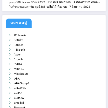
pussy888play.me ชวนเพื่อนรับ 100 สมัครสมาชิกกับเครดิตฟรีทันที คนเล่น
ไม่ต่ำกว่าแสนทุกวัน พุซซี่888 รอไม่ได้ ต้องลอง 17 สิงหาคม 2026
หมวดหมู่
037movie
168slot
188bet
188betth
1xbet
1xbetth
77UFA
918Kiss
918kissauto
ABA
ABAGroup2
allbet24hr
alot66
alot666
amb888
Baccarat