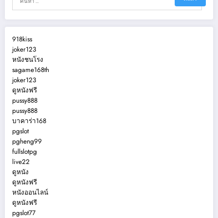
918kiss
joker123
หนังชนโรง
sagame168th
joker123
ดูหนังฟรี
pussy888
pussy888
บาคาร่า168
pgslot
pgheng99
fullslotpg
live22
ดูหนัง
ดูหนังฟรี
หนังออนไลน์
ดูหนังฟรี
pgslot77