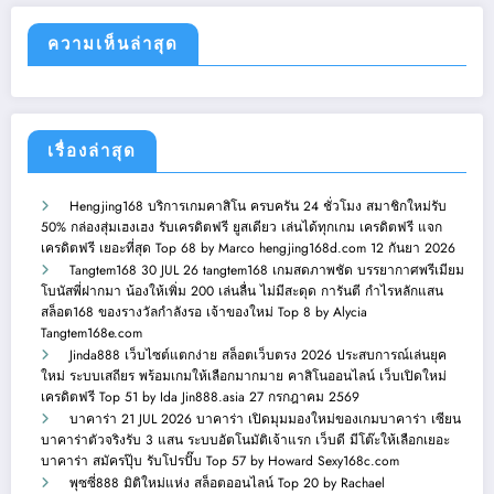
ความเห็นล่าสุด
เรื่องล่าสุด
Hengjing168 บริการเกมคาสิโน ครบครัน 24 ชั่วโมง สมาชิกใหม่รับ
50% กล่องสุ่มเฮงเฮง รับเครดิตฟรี ยูสเดียว เล่นได้ทุกเกม เครดิตฟรี แจก
เครดิตฟรี เยอะที่สุด Top 68 by Marco hengjing168d.com 12 กันยา 2026
Tangtem168 30 JUL 26 tangtem168 เกมสดภาพชัด บรรยากาศพรีเมียม
โบนัสพี่ฝากมา น้องให้เพิ่ม 200 เล่นลื่น ไม่มีสะดุด การันตี กำไรหลักแสน
สล็อต168 ของรางวัลกำลังรอ เจ้าของใหม่ Top 8 by Alycia
Tangtem168e.com
Jinda888 เว็บไซต์แตกง่าย สล็อตเว็บตรง 2026 ประสบการณ์เล่นยุค
ใหม่ ระบบเสถียร พร้อมเกมให้เลือกมากมาย คาสิโนออนไลน์ เว็บเปิดใหม่
เครดิตฟรี Top 51 by Ida Jin888.asia 27 กรกฎาคม 2569
บาคาร่า 21 JUL 2026 บาคาร่า เปิดมุมมองใหม่ของเกมบาคาร่า เซียน
บาคาร่าตัวจริงรับ 3 แสน ระบบอัตโนมัติเจ้าแรก เว็บดี มีโต๊ะให้เลือกเยอะ
บาคาร่า สมัครปุ๊บ รับโปรปั๊บ Top 57 by Howard Sexy168c.com
พุซซี่888 มิติใหม่แห่ง สล็อตออนไลน์ Top 20 by Rachael