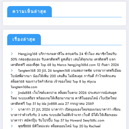
ความเห็นล่าสุด
เรื่องล่าสุด
Hengjing168 บริการเกมคาสิโน ครบครัน 24 ชั่วโมง สมาชิกใหม่รับ
50% กล่องสุ่มเฮงเฮง รับเครดิตฟรี ยูสเดียว เล่นได้ทุกเกม เครดิตฟรี แจก
เครดิตฟรี เยอะที่สุด Top 68 by Marco hengjing168d.com 12 กันยา 2026
Tangtem168 30 JUL 26 tangtem168 เกมสดภาพชัด บรรยากาศพรีเมียม
โบนัสพี่ฝากมา น้องให้เพิ่ม 200 เล่นลื่น ไม่มีสะดุด การันตี กำไรหลักแสน
สล็อต168 ของรางวัลกำลังรอ เจ้าของใหม่ Top 8 by Alycia
Tangtem168e.com
Jinda888 เว็บไซต์แตกง่าย สล็อตเว็บตรง 2026 ประสบการณ์เล่นยุค
ใหม่ ระบบเสถียร พร้อมเกมให้เลือกมากมาย คาสิโนออนไลน์ เว็บเปิดใหม่
เครดิตฟรี Top 51 by Ida Jin888.asia 27 กรกฎาคม 2569
บาคาร่า 21 JUL 2026 บาคาร่า เปิดมุมมองใหม่ของเกมบาคาร่า เซียน
บาคาร่าตัวจริงรับ 3 แสน ระบบอัตโนมัติเจ้าแรก เว็บดี มีโต๊ะให้เลือกเยอะ
บาคาร่า สมัครปุ๊บ รับโปรปั๊บ Top 57 by Howard Sexy168c.com
พุซซี่888 มิติใหม่แห่ง สล็อตออนไลน์ Top 20 by Rachael