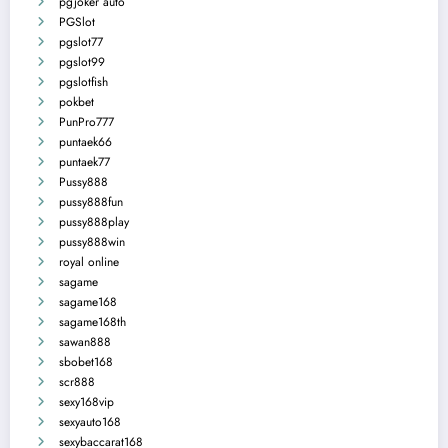
pgjoker auto
PGSlot
pgslot77
pgslot99
pgslotfish
pokbet
PunPro777
puntaek66
puntaek77
Pussy888
pussy888fun
pussy888play
pussy888win
royal online
sagame
sagame168
sagame168th
sawan888
sbobet168
scr888
sexy168vip
sexyauto168
sexybaccarat168