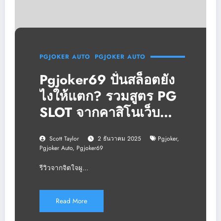
PGJOKER AUTO
PGJOKER AUTO
Pgjoker69 ปั่นสล็อตยัง
ไงให้แตก? รวมสูตร PG
SLOT จากคาสิโนเว็บ
ตรง 30 November 25
Scott Taylor
2 ธันวาคม 2025
Pgjoker
,
เวปไซต์ ใหญ่ คาสิโน
Pgjoker Auto
,
Pgjoker69
ออนไลน์ เว็บใหญ่ เครดิต
รีวิวจากจิตใจผู…
ฟรี Top 5 By Latanya
Read More