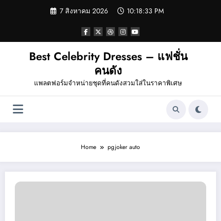
Skip
7 สิงหาคม 2026
10:18:33 PM
to
content
Best Celebrity Dresses – แฟชั่น
คนดัง
แพลตฟอร์มจำหน่ายชุดที่คนดังสวมใส่ในราคาพิเศษ
Home
pgjoker auto