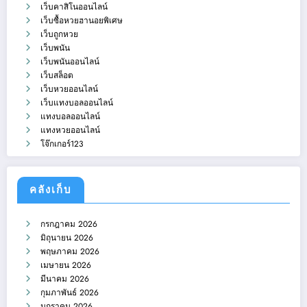
เว็บคาสิโนออนไลน์
เว็บซื้อหวยฮานอยพิเศษ
เว็บถูกหวย
เว็บพนัน
เว็บพนันออนไลน์
เว็บสล็อต
เว็บหวยออนไลน์
เว็บแทงบอลออนไลน์
แทงบอลออนไลน์
แทงหวยออนไลน์
โจ๊กเกอร์123
คลังเก็บ
กรกฎาคม 2026
มิถุนายน 2026
พฤษภาคม 2026
เมษายน 2026
มีนาคม 2026
กุมภาพันธ์ 2026
มกราคม 2026