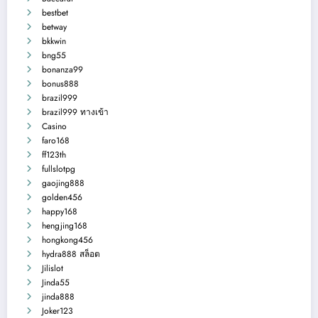
bestbet
betway
bkkwin
bng55
bonanza99
bonus888
brazil999
brazil999 ทางเข้า
Casino
faro168
ff123th
fullslotpg
gaojing888
golden456
happy168
hengjing168
hongkong456
hydra888 สล็อต
Jilislot
Jinda55
jinda888
Joker123