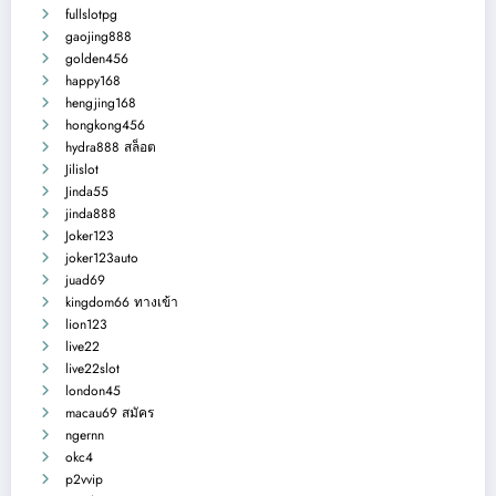
fullslotpg
gaojing888
golden456
happy168
hengjing168
hongkong456
hydra888 สล็อต
Jilislot
Jinda55
jinda888
Joker123
joker123auto
juad69
kingdom66 ทางเข้า
lion123
live22
live22slot
london45
macau69 สมัคร
ngernn
okc4
p2vvip