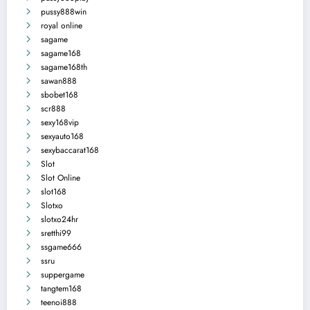
pussy888win
royal online
sagame
sagame168
sagame168th
sawan888
sbobet168
scr888
sexy168vip
sexyauto168
sexybaccarat168
Slot
Slot Online
slot168
Slotxo
slotxo24hr
sretthi99
ssgame666
ssru
suppergame
tangtem168
teenoi888