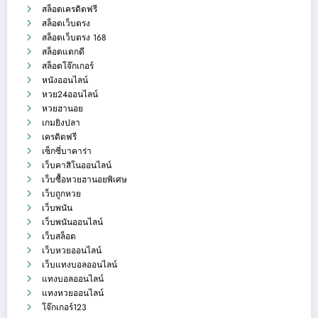
สล็อตเครดิตฟรี
สล็อตเว็บตรง
สล็อตเว็บตรง 168
สล็อตแตกดี
สล็อตโจ๊กเกอร์
หนังออนไลน์
หวย24ออนไลน์
หวยฮานอย
เกมยิงปลา
เครดิตฟรี
เซ็กซี่บาคาร่า
เว็บคาสิโนออนไลน์
เว็บซื้อหวยฮานอยพิเศษ
เว็บถูกหวย
เว็บพนัน
เว็บพนันออนไลน์
เว็บสล็อต
เว็บหวยออนไลน์
เว็บแทงบอลออนไลน์
แทงบอลออนไลน์
แทงหวยออนไลน์
โจ๊กเกอร์123