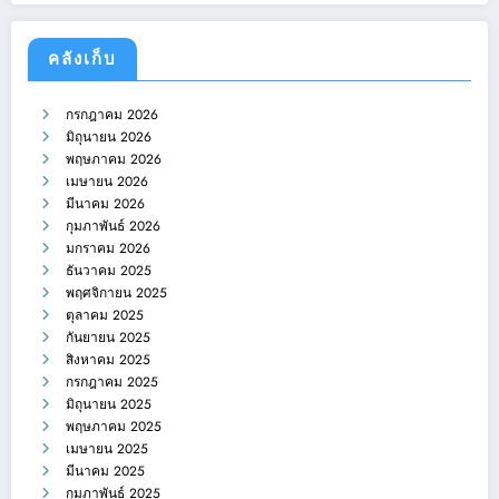
คลังเก็บ
กรกฎาคม 2026
มิถุนายน 2026
พฤษภาคม 2026
เมษายน 2026
มีนาคม 2026
กุมภาพันธ์ 2026
มกราคม 2026
ธันวาคม 2025
พฤศจิกายน 2025
ตุลาคม 2025
กันยายน 2025
สิงหาคม 2025
กรกฎาคม 2025
มิถุนายน 2025
พฤษภาคม 2025
เมษายน 2025
มีนาคม 2025
กุมภาพันธ์ 2025