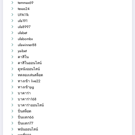
temmax69
texas24
UFA11k
ufa191
ufa8997
ufabet
ufabombx
ufawinner88
yaibet
คาสิโน
คาสิโนออนไลน์
ดูหนังออนไลน์
ทดลองเล่นสล็อต
ทางเข้า live22
ทางเข้าpg
บาคาร่า
บาคาร่า168
บาคาร่าออนไลน์
ปั่นสล็อต
ปั่นแตก66
ปั่นแตก77
พนันออนไลน์