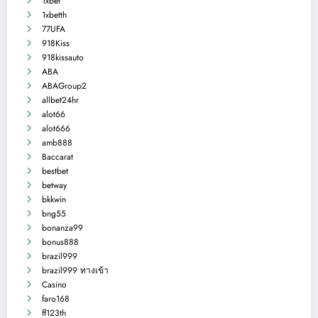
1xbet
1xbetth
77UFA
918Kiss
918kissauto
ABA
ABAGroup2
allbet24hr
alot66
alot666
amb888
Baccarat
bestbet
betway
bkkwin
bng55
bonanza99
bonus888
brazil999
brazil999 ทางเข้า
Casino
faro168
ff123th