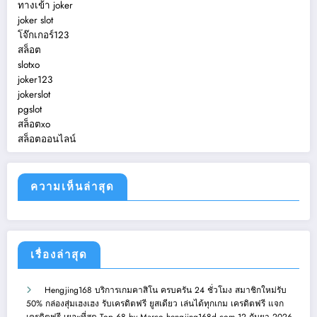
ทางเข้า joker
joker slot
โจ๊กเกอร์123
สล็อต
slotxo
joker123
jokerslot
pgslot
สล็อตxo
สล็อตออนไลน์
ความเห็นล่าสุด
เรื่องล่าสุด
Hengjing168 บริการเกมคาสิโน ครบครัน 24 ชั่วโมง สมาชิกใหม่รับ
50% กล่องสุ่มเฮงเฮง รับเครดิตฟรี ยูสเดียว เล่นได้ทุกเกม เครดิตฟรี แจก