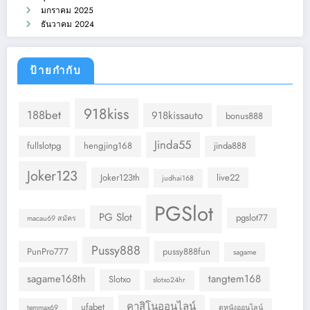
มกราคม 2025
ธันวาคม 2024
ป้ายกำกับ
918kiss
188bet
918kissauto
bonus888
Jinda55
fullslotpg
hengjing168
jinda888
Joker123
Joker123th
live22
judhai168
PGSlot
PG Slot
pgslot77
macau69 สมัคร
Pussy888
PunPro777
pussy888fun
sagame
sagame168th
tangtem168
Slotxo
slotxo24hr
คาสิโนออนไลน์
ufabet
temmax69
ดูหนังออนไลน์