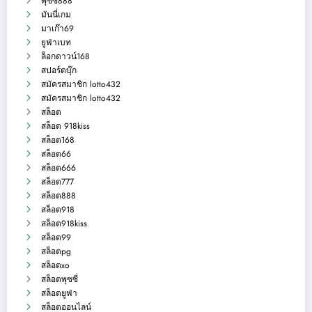
พุซซี่888
มันนี่เกม
มาเก๊า69
ยูฟ่าเบท
ล็อกดาวน์168
สปอร์ตบุ๊ก
สมัครสมาชิก lotto432
สมัครสมาชิก lotto432
สล็อต
สล็อต 918kiss
สล็อต168
สล็อต66
สล็อต666
สล็อต777
สล็อต888
สล็อต918
สล็อต918kiss
สล็อต99
สล็อตpg
สล็อตxo
สล็อตพุซซี่
สล็อตยูฟ่า
สล็อตออนไลน์