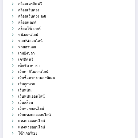
สล็อตเครดิตฟรี
สล็อตเว็บตรง
สล็อตเว็บตรง 168
สล็อตแตกดี
สล็อตโจ๊กเกอร์
หนังออนไลน์
หวย24ออนไลน์
หวยฮานอย
เกมยิงปลา
เครดิตฟรี
เซ็กซี่บาคาร่า
เว็บคาสิโนออนไลน์
เว็บซื้อหวยฮานอยพิเศษ
เว็บถูกหวย
เว็บพนัน
เว็บพนันออนไลน์
เว็บสล็อต
เว็บหวยออนไลน์
เว็บแทงบอลออนไลน์
แทงบอลออนไลน์
แทงหวยออนไลน์
โจ๊กเกอร์123