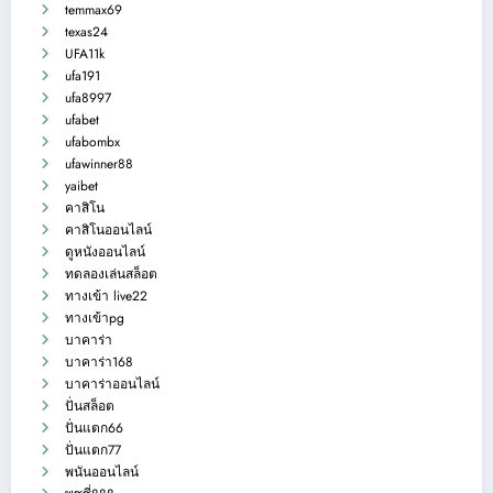
temmax69
texas24
UFA11k
ufa191
ufa8997
ufabet
ufabombx
ufawinner88
yaibet
คาสิโน
คาสิโนออนไลน์
ดูหนังออนไลน์
ทดลองเล่นสล็อต
ทางเข้า live22
ทางเข้าpg
บาคาร่า
บาคาร่า168
บาคาร่าออนไลน์
ปั่นสล็อต
ปั่นแตก66
ปั่นแตก77
พนันออนไลน์