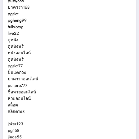
pussy888
บาคาร่า168
pgslot
pgheng99
fullslotpg
live22
ดูหนัง
ดูหนังฟรี
หนังออนไลน์
ดูหนังฟรี
pgslot77
ปั่นแตก66
บาคาร่าออนไลน์
punpro777
ซื้อหวยออนไลน์
หวยออนไลน์
สล็อต
สล็อต168
joker123
pg168
jinda55