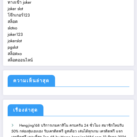
ทางเข้า joker
joker slot
โจ๊กเกอร์123
สล็อต
slotxo
joker123
jokerslot
pgslot
สล็อตxo
สล็อตออนไลน์
ความเห็นล่าสุด
เรื่องล่าสุด
Hengjing168 บริการเกมคาสิโน ครบครัน 24 ชั่วโมง สมาชิกใหม่รับ
50% กล่องสุ่มเฮงเฮง รับเครดิตฟรี ยูสเดียว เล่นได้ทุกเกม เครดิตฟรี แจก