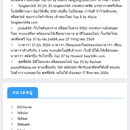
เครดิตฟรี เยอะที่สุด Top 68 by Marco hengjing168d.com 12 กันยา 2026
Tangtem168 30 JUL 26 tangtem168 เกมสดภาพชัด บรรยากาศพรีเมียม
โบนัสพี่ฝากมา น้องให้เพิ่ม 200 เล่นลื่น ไม่มีสะดุด การันตี กำไรหลักแสน
สล็อต168 ของรางวัลกำลังรอ เจ้าของใหม่ Top 8 by Alycia
Tangtem168e.com
Jinda888 เว็บไซต์แตกง่าย สล็อตเว็บตรง 2026 ประสบการณ์เล่นยุค
ใหม่ ระบบเสถียร พร้อมเกมให้เลือกมากมาย คาสิโนออนไลน์ เว็บเปิดใหม่
เครดิตฟรี Top 51 by Ida Jin888.asia 27 กรกฎาคม 2569
บาคาร่า 21 JUL 2026 บาคาร่า เปิดมุมมองใหม่ของเกมบาคาร่า เซียน
บาคาร่าตัวจริงรับ 3 แสน ระบบอัตโนมัติเจ้าแรก เว็บดี มีโต๊ะให้เลือกเยอะ
บาคาร่า สมัครปุ๊บ รับโปรปั๊บ Top 57 by Howard Sexy168c.com
พุซซี่888 มิติใหม่แห่ง สล็อตออนไลน์ Top 20 by Rachael
pussy888play.me ชวนเพื่อนรับ 100 สมัครสมาชิกกับเครดิตฟรีทันที คนเล่น
ไม่ต่ำกว่าแสนทุกวัน พุซซี่888 รอไม่ได้ ต้องลอง 17 สิงหาคม 2026
หมวดหมู่
037movie
168slot
188bet
188betth