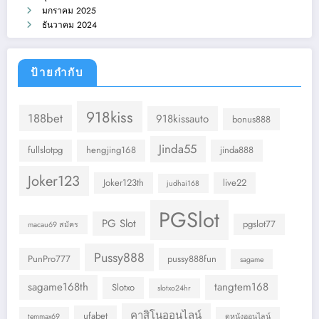
มกราคม 2025
ธันวาคม 2024
ป้ายกำกับ
918kiss
188bet
918kissauto
bonus888
Jinda55
fullslotpg
hengjing168
jinda888
Joker123
Joker123th
live22
judhai168
PGSlot
PG Slot
pgslot77
macau69 สมัคร
Pussy888
PunPro777
pussy888fun
sagame
sagame168th
tangtem168
Slotxo
slotxo24hr
คาสิโนออนไลน์
ufabet
temmax69
ดูหนังออนไลน์