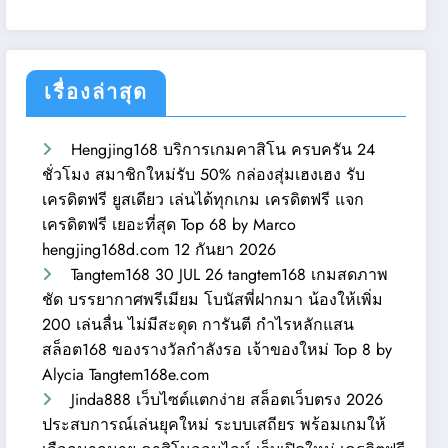
เรื่องล่าสุด
Hengjing168 บริการเกมคาสิโน ครบครัน 24
ชั่วโมง สมาชิกใหม่รับ 50% กล่องสุ่มเฮงเฮง รับ
เครดิตฟรี ยูสเดียว เล่นได้ทุกเกม เครดิตฟรี แจก
เครดิตฟรี เยอะที่สุด Top 68 by Marco
hengjing168d.com 12 กันยา 2026
Tangtem168 30 JUL 26 tangtem168 เกมสดภาพ
ชัด บรรยากาศพรีเมียม โบนัสพี่ฝากมา น้องให้เพิ่ม
200 เล่นลื่น ไม่มีสะดุด การันตี กำไรหลักแสน
สล็อต168 ของรางวัลกำลังรอ เจ้าของใหม่ Top 8 by
Alycia Tangtem168e.com
Jinda888 เว็บไซต์แตกง่าย สล็อตเว็บตรง 2026
ประสบการณ์เล่นยุคใหม่ ระบบเสถียร พร้อมเกมให้