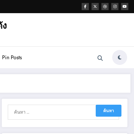
ัง
Pin Posts