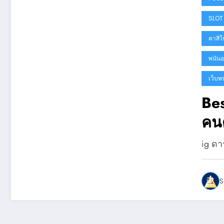
SLOT
คาสิโ
พนันอ
เว็บพ
Bes
คนด
ig ดา
S