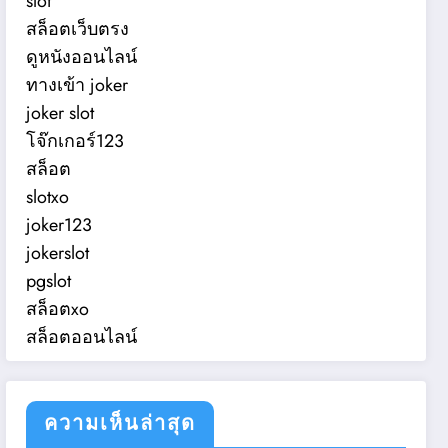
slot
สล็อตเว็บตรง
ดูหนังออนไลน์
ทางเข้า joker
joker slot
โจ๊กเกอร์123
สล็อต
slotxo
joker123
jokerslot
pgslot
สล็อตxo
สล็อตออนไลน์
ความเห็นล่าสุด