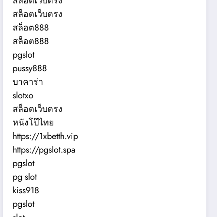
สล็อตเว็บตรง
สล็อตเว็บตรง
สล็อต888
สล็อต888
pgslot
pussy888
บาคาร่า
slotxo
สล็อตเว็บตรง
หนังโป๊ไทย
https://1xbetth.vip
https://pgslot.spa
pgslot
pg slot
kiss918
pgslot