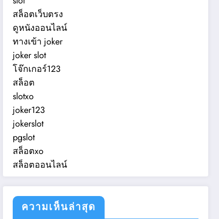
slot
สล็อตเว็บตรง
ดูหนังออนไลน์
ทางเข้า joker
joker slot
โจ๊กเกอร์123
สล็อต
slotxo
joker123
jokerslot
pgslot
สล็อตxo
สล็อตออนไลน์
ความเห็นล่าสุด