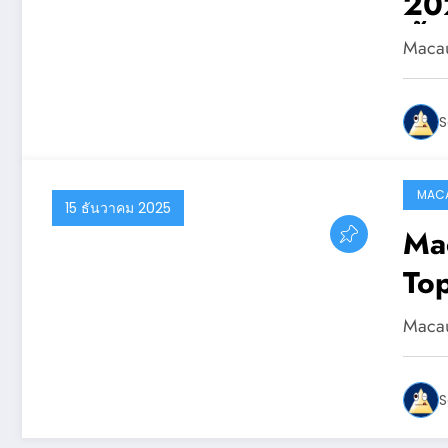
20
ขั้
Maca
วัน
เกม
S
อย่
Ad
MACA
15 ธันวาคม 2025
Mac
To
ยอ
Macau
รั
S